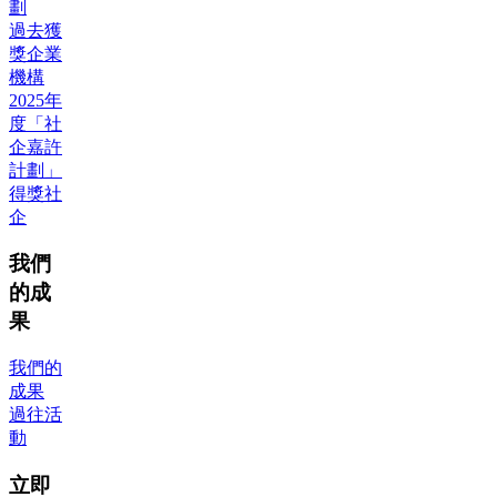
劃
過去獲
獎企業
機構
2025年
度「社
企嘉許
計劃」
得獎社
企
我們
的成
果
我們的
成果
過往活
動
立即