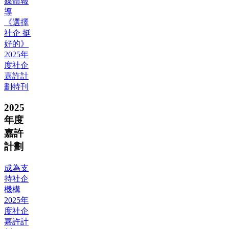
媒體報
導
《選擇
社企 挺
好的》
2025年
度社企
嘉許計
劃特刊
2025
年度
嘉許
計劃
成為支
持社企
機構
2025年
度社企
嘉許計