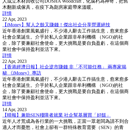
人成立木材回收公司DOSHA Woodcraft，化腐朽為神奇，把舊
木翻新成傢具，在疫下為劏房家庭帶來溫暖。
詳情
22 Apr, 2023
【iMoney】幫人之餘又賺錢！傑出社企分享營運絕技
近年香港創業風氣盛行，不少港人辭去工作搞生意，愈來愈多
社會企業誕生。介乎於私人企業跟非牟利機構 （NGO)的社
企，除了要兼顧社會使命，更大挑戰是要自負盈虧，在這個商
業社會中保持盈利並活下來。
詳情
22 Apr, 2023
【香港經濟日報】社企逆市賺錢 非「不可能任務」 兩專家揭
秘 《iMoney》專訪
近年香港創業風氣盛行，不少港人辭去工作搞生意，愈來愈多
社會企業誕生。介乎於私人企業跟非牟利機構 （NGO)的社
企，除了要兼顧社會使命，更大挑戰是要自負盈虧，在這個商
業社會中保持盈利並活下來。
詳情
14 Apr, 2023
【晴報】兼助SEN殘障者就業 社企幫基層買「好餸」
近年人才荒成為各行業的一大挑戰，正當一眾老闆為請不到合
適人才而憂愁，社會上卻有一群特殊教育需要（SEN）的青