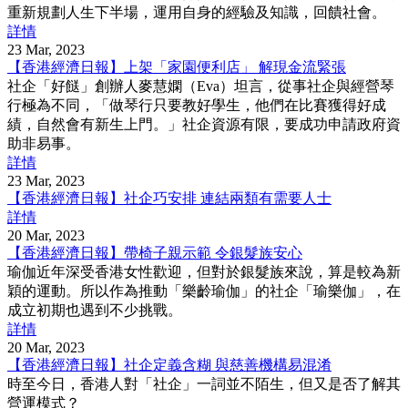
重新規劃人生下半場，運用自身的經驗及知識，回饋社會。
詳情
23 Mar, 2023
【香港經濟日報】上架「家園便利店」 解現金流緊張
社企「好餸」創辦人麥慧嫻（Eva）坦言，從事社企與經營琴
行極為不同，「做琴行只要教好學生，他們在比賽獲得好成
績，自然會有新生上門。」社企資源有限，要成功申請政府資
助非易事。
詳情
23 Mar, 2023
【香港經濟日報】社企巧安排 連結兩類有需要人士
詳情
20 Mar, 2023
【香港經濟日報】帶椅子親示範 令銀髮族安心
瑜伽近年深受香港女性歡迎，但對於銀髮族來說，算是較為新
穎的運動。所以作為推動「樂齡瑜伽」的社企「瑜樂伽」，在
成立初期也遇到不少挑戰。
詳情
20 Mar, 2023
【香港經濟日報】社企定義含糊 與慈善機構易混淆
時至今日，香港人對「社企」一詞並不陌生，但又是否了解其
營運模式？