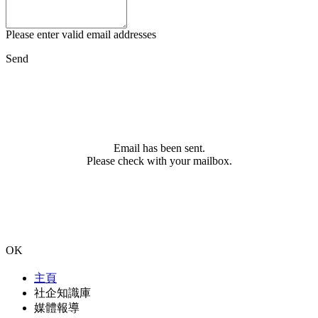
Please enter valid email addresses
Send
Email has been sent.
Please check with your mailbox.
OK
主頁
社企知識庫
媒體報導