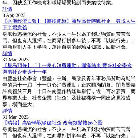
年，因缺乏工作機會和職場場景培訓而失業或待業。
詳情
8 Apr, 2023
【香港經濟日報】【轉換跑道】商界高管轉戰社企 尋找人生
下半場意義
身處物慾橫流的社會，不少人一生只為了錢財物質而苦苦奮
鬥。但也有人選擇，在商界打拼多年後，不再「以錢行先」，
重新規劃人生下半場，運用自身的經驗及知識，回饋社會。
詳情
31 Mar, 2023
【星島頭條】「十一良心消費運動」圓滿結束 豐盛社企學會
與港社企走過十一年
由豐盛社企學會（豐盛）主辦、民政及青年事務局贊助為期半
年的第十一屆「十一良心消費運動」正式圓滿閉幕。閉幕暨嘉
許典禮於三月二十日在南豐作坊隆重舉行，近二百名嘉賓、商
界專業人士、社會企業（社企）及社福機構一同出席見證盛
事，場面盛大。
詳情
31 Mar, 2023
【晴報】高管轉戰瑜伽社企 改善銀髮族身心靈
身處物慾橫流的社會，不少人一生只為了錢財物質而苦苦奮
鬥。但也有人選擇，在商界打拼多年後，不再「以錢行先」，