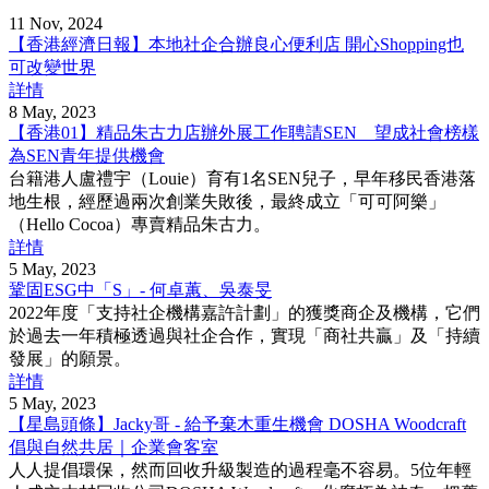
11 Nov, 2024
【香港經濟日報】本地社企合辦良心便利店 開心Shopping也
可改變世界
詳情
8 May, 2023
【香港01】精品朱古力店辦外展工作聘請SEN 望成社會榜樣
為SEN青年提供機會
台籍港人盧禮宇（Louie）育有1名SEN兒子，早年移民香港落
地生根，經歷過兩次創業失敗後，最終成立「可可阿樂」
（Hello Cocoa）專賣精品朱古力。
詳情
5 May, 2023
鞏固ESG中「S」- 何卓蕙、吳泰旻
2022年度「支持社企機構嘉許計劃」的獲獎商企及機構，它們
於過去一年積極透過與社企合作，實現「商社共贏」及「持續
發展」的願景。
詳情
5 May, 2023
【星島頭條】Jacky哥 - 給予棄木重生機會 DOSHA Woodcraft
倡與自然共居｜企業會客室
人人提倡環保，然而回收升級製造的過程毫不容易。5位年輕