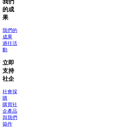
我們
的成
果
我們的
成果
過往活
動
立即
支持
社企
社會採
購
購買社
企產品
與我們
協作