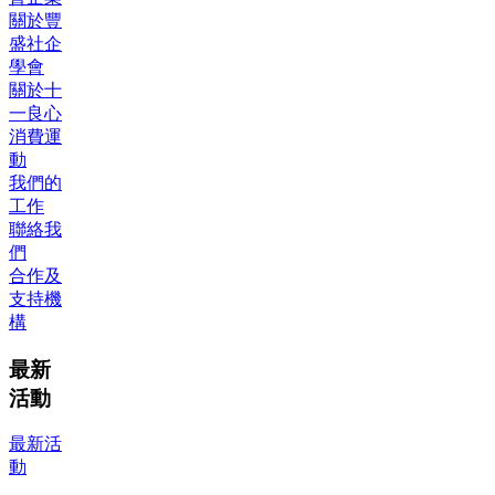
關於豐
盛社企
學會
關於十
一良心
消費運
動
我們的
工作
聯絡我
們
合作及
支持機
構
最新
活動
最新活
動