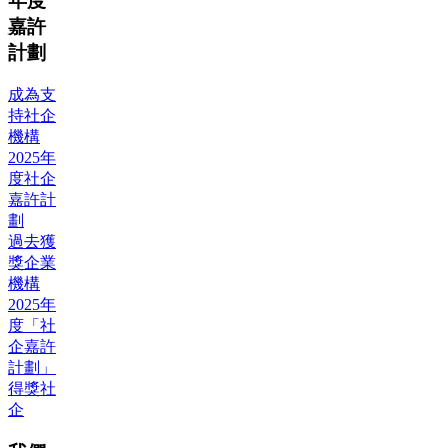
年度
嘉許
計劃
成為支
持社企
機構
2025年
度社企
嘉許計
劃
過去獲
獎企業
機構
2025年
度「社
企嘉許
計劃」
得獎社
企