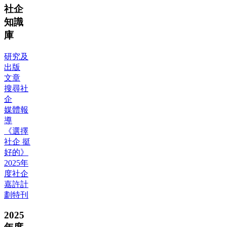
社企
知識
庫
研究及
出版
文章
搜尋社
企
媒體報
導
《選擇
社企 挺
好的》
2025年
度社企
嘉許計
劃特刊
2025