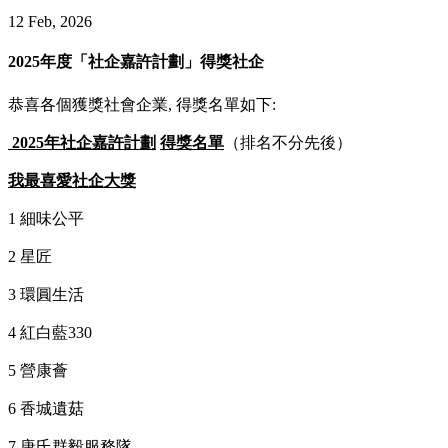
12 Feb, 2026
2025年度「社企嘉許計劃」得獎社企
恭喜各個獲獎社會企業,
得獎名單如下:
2025年社企嘉許計劃
得獎名單
（排名不分先後）
我最喜愛社企大獎
1 細味公平
2 星匠
3 環圓生活
4 紅白藍330
5 營康薈
6 香城遺菇
7 唐氏群毅服務隊