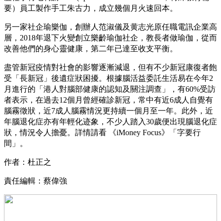
要）員工製作手工朱古力，成立幾個月火速回本。
另一家社企瑜樂伽，創辦人范淑儀及黄志光原任職電訊企業高
層，2018年退下火變創立樂齡瑜伽社企，教長者做瑜伽，從而
改善他們的身心靈健康，第二年已達至收支平衡。
盡管新冠疫情對社會的影響逐漸減退，但有不少新冠康復者飽
受「長新冠」後遺症狀困擾。根據腦活益委託生活易在今年2
月進行的「港人對腦部健康的認知及關注調查」，有60%受訪
者表示，在過去12個月曾經確診新冠，常中有近6成人自覺有
腦霧徵狀，近7成人腦霧情況更持續一個月至一年。此外，近
年腦退化症亦有年輕化迹象，不少人踏入30歲便出現腦退化症
狀，情況令人擔憂。詳情請看 《iMoney Focus》「字要行
間」。
作者：杜正之
責任編輯：蔡偉強