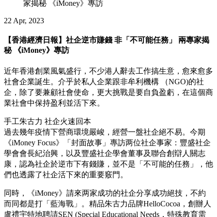
家揭秘 《iMoney》專訪
22 Apr, 2023
【香港經濟日報】社企逆市賺錢 非「不可能任務」 兩專家揭
秘 《iMoney》專訪
近年香港創業風氣盛行，不少港人辭去工作搞生意，愈來愈多
社會企業誕生。介乎於私人企業跟非牟利機構 （NGO)的社
企，除了要兼顧社會使命，更大挑戰是要自負盈虧，在這個商
業社會中保持盈利並活下來。
手工朱古力 社企火速回本
過去幾年疫情下營商環境嚴峻，經營一盤社企絕不易。今期
《iMoney Focus》「封面故事」專訪两位社企事家：豐盛社企
學會會長紀治興，以及豐盛社企學會董事及聯合創辯人關志
康，認為社企於逆市下有錢賺，並不是「不可能的任務」，他
們也透露了社企活下來的重要竅門。
同時，《iMoney》請來两家成功的社企分享成功絕技，不約
而同都是打「藍海戰」。精品朱古力品牌HelloCocoa，創辦人
盧禮宇特地聘請SEN (Special Educational Needs，特殊教育需