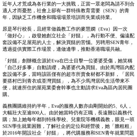
近年人才荒成為各行業的一大挑戰，正當一眾老闆為請不到合
適人才而憂愁，社會上卻有一群特殊教育需要（SEN）的青
年，因缺乏工作機會和職場場景培訓而失業或待業。
原是琴行校長，且經常做義教工作的麥慧嫻（Eva）因一次
「做好心」，啟發她創立社企「好餸」，為行動不便、偏遠配
套設備不足屋苑的人士，解決買餸的苦惱。另聘用SEN青年，
透過提供實際工作場景，邊做邊學，推動香港職場共融。
「好餸」創辦概念源於Eva在巴士目擊一位婆婆受傷，她笑稱
「自己好多事」自動請纓，為婆婆代為買餸。由於馬灣區內配
套設備不多，當時該區僅有的超市所賣食材都不新鮮，「居民
要搭村巴到青衣或荃灣買餸」，為不少馬灣居民生活帶來不
便，就連所住的屋苑業委會幹事也主動請求Eva為區內居民團
購。
義務團購維持約半年，Eva的服務人數亦由剛開始的5、6人，
大幅壯大至逾800人。由於她當時仍有正職，長遠難以義務代
購；加上她每年都到特殊學校、兒童院等機構義教，眼見一班
SEN學生就業困難，了解社企的定位和經營後，她「膽粗粗」
於2016年開設社企「好餸」，將代購服務和SEN青年就業問題