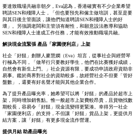
要達致職場共融非朝夕，Eva認為，香港確實有不少企業希望
聘請SEN和殘障人士，「但也要預先和僱主做培訓，甚至是要
與其日後主管面談，讓他們知道聘請SEN和殘障人士的好
壞」。另強調老闆和主管須有耐性，和願意設法教導和協助
SEN和殘障人士達成工作任務，才能有效推動職場共融。
解決現金流緊張 產品「家園便利店」上架
社企「好餸」創辦人麥慧嫻（Eva）坦言，從事社企與經營琴
行極為不同，「做琴行只要教好學生，他們在比賽獲好成績，
自然會有新生上門。」社企資源有限，要成功申請政府資助非
易事。鑑於商界對社企的資助較多，故經營社企不但要「管好
盤數」，還要有好名聲才能與其他企業合作。
為了提升產品曝光率，她希望可以將「好餸」的產品於超市上
架，同時增加銷售點。惟一般超市上架費較昂貴，且貨物找數
期較長，容易令「好餸」現金流變得更緊湊。幸得另一社企
「家園便利店」的支持，不但讓「好餸」貨品上架，更提供月
結方案，讓「好餸」有更多現金流作營運。
提供月結 助產品曝光