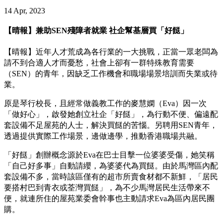
14 Apr, 2023
【晴報】兼助SEN殘障者就業 社企幫基層買「好餸」
【晴報】近年人才荒成為各行業的一大挑戰，正當一眾老闆為
請不到合適人才而憂愁，社會上卻有一群特殊教育需要
（SEN）的青年，因缺乏工作機會和職場場景培訓而失業或待
業。
原是琴行校長，且經常做義教工作的麥慧嫻（Eva）因一次
「做好心」，啟發她創立社企「好餸」，為行動不便、偏遠配
套設備不足屋苑的人士，解決買餸的苦惱。另聘用SEN青年，
透過提供實際工作場景，邊做邊學，推動香港職場共融。
「好餸」創辦概念源於Eva在巴士目擊一位婆婆受傷，她笑稱
「自己好多事」自動請纓，為婆婆代為買餸。由於馬灣區內配
套設備不多，當時該區僅有的超市所賣食材都不新鮮，「居民
要搭村巴到青衣或荃灣買餸」，為不少馬灣居民生活帶來不
便，就連所住的屋苑業委會幹事也主動請求Eva為區內居民團
購。