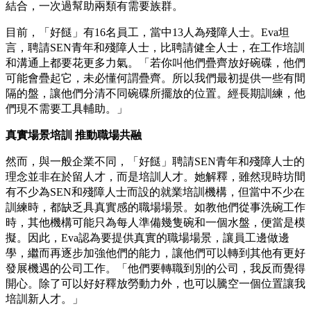
結合，一次過幫助兩類有需要族群。
目前，「好餸」有16名員工，當中13人為殘障人士。Eva坦
言，聘請SEN青年和殘障人士，比聘請健全人士，在工作培訓
和溝通上都要花更多力氣。「若你叫他們疊齊放好碗碟，他們
可能會疊起它，未必懂何謂疊齊。所以我們最初提供一些有間
隔的盤，讓他們分清不同碗碟所擺放的位置。經長期訓練，他
們現不需要工具輔助。」
真實場景培訓 推動職場共融
然而，與一般企業不同，「好餸」聘請SEN青年和殘障人士的
理念並非在於留人才，而是培訓人才。她解釋，雖然現時坊間
有不少為SEN和殘障人士而設的就業培訓機構，但當中不少在
訓練時，都缺乏具真實感的職場場景。如教他們從事洗碗工作
時，其他機構可能只為每人準備幾隻碗和一個水盤，便當是模
擬。因此，Eva認為要提供真實的職場場景，讓員工邊做邊
學，繼而再逐步加強他們的能力，讓他們可以轉到其他有更好
發展機遇的公司工作。「他們要轉職到別的公司，我反而覺得
開心。除了可以好好釋放勞動力外，也可以騰空一個位置讓我
培訓新人才。」