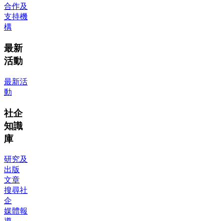
合作及
支持機
構
最新
活動
最新活
動
社企
知識
庫
研究及
出版
文章
搜尋社
企
媒體報