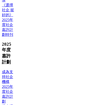
導
《選擇
社企 挺
好的》
2025年
度社企
嘉許計
劃特刊
2025
年度
嘉許
計劃
成為支
持社企
機構
2025年
度社企
嘉許計
劃