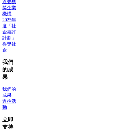
過去獲
獎企業
機構
2025年
度「社
企嘉許
計劃」
得獎社
企
我們
的成
果
我們的
成果
過往活
動
立即
支持