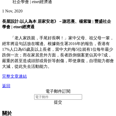
社企學會 | etnet經濟通
1 Nov, 2020
長屋設計:以人為本 居家安老》－謝思熹、楊紫璇 | 豐盛社企
學會 | etnet經濟通
「老人家跌親，手尾好長啊！」家中父母、祖父母一輩，
經常將這句話放在嘴邊。根據衛生署2016年的報告，香港有
17%人口為65歲及以上長者，當中大約每5位就有1位每年最少
跌倒一次；而在家居意外方面，長者跌倒個案更佔其中7成，
嚴重的甚至造成頭部或骨折等創傷，即使康復，自理能力都會
大減，從此失去活動能力。
完整文章連結
返回
電子郵件訂閱
提交
關於