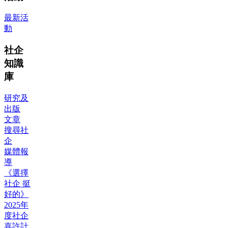
最新活
動
社企
知識
庫
研究及
出版
文章
搜尋社
企
媒體報
導
《選擇
社企 挺
好的》
2025年
度社企
嘉許計