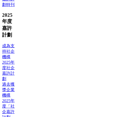
劃特刊
2025
年度
嘉許
計劃
成為支
持社企
機構
2025年
度社企
嘉許計
劃
過去獲
獎企業
機構
2025年
度「社
企嘉許