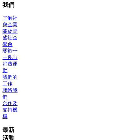
我們
了解社
會企業
關於豐
盛社企
學會
關於十
一良心
消費運
動
我們的
工作
聯絡我
們
合作及
支持機
構
最新
活動