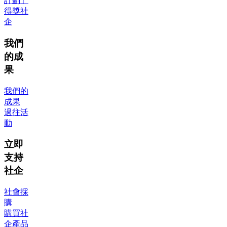
計劃」
得獎社
企
我們
的成
果
我們的
成果
過往活
動
立即
支持
社企
社會採
購
購買社
企產品