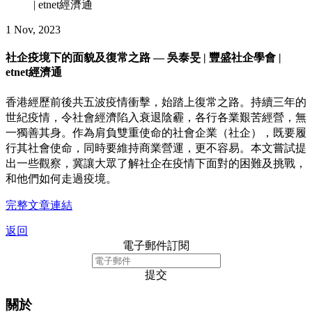
| etnet經濟通
1 Nov, 2023
社企疫境下的面貌及復常之路 — 吳泰旻 | 豐盛社企學會 |
etnet經濟通
香港經歷前後共五波疫情衝擊，始踏上復常之路。持續三年的
世紀疫情，令社會經濟陷入衰退陰霾，各行各業艱苦經營，無
一獨善其身。作為肩負雙重使命的社會企業（社企），既要履
行其社會使命，同時要維持商業營運，更不容易。本文嘗試提
出一些觀察，冀讓大眾了解社企在疫情下面對的困難及挑戰，
和他們如何走過疫境。
完整文章連結
返回
電子郵件訂閱
提交
關於