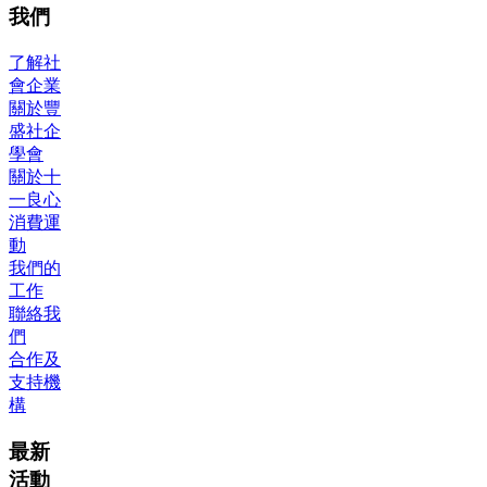
我們
了解社
會企業
關於豐
盛社企
學會
關於十
一良心
消費運
動
我們的
工作
聯絡我
們
合作及
支持機
構
最新
活動