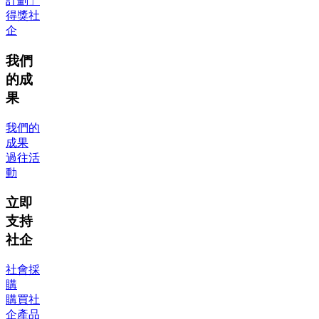
計劃」
得獎社
企
我們
的成
果
我們的
成果
過往活
動
立即
支持
社企
社會採
購
購買社
企產品