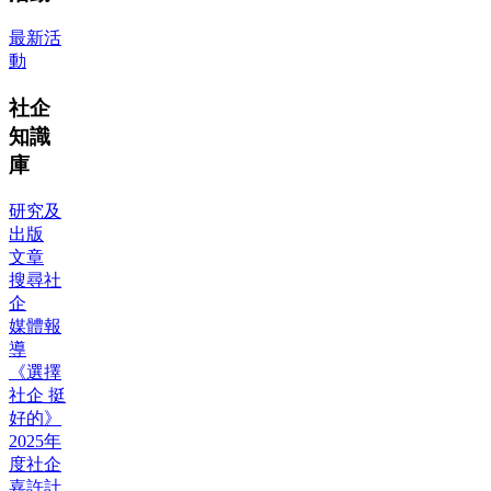
最新活
動
社企
知識
庫
研究及
出版
文章
搜尋社
企
媒體報
導
《選擇
社企 挺
好的》
2025年
度社企
嘉許計