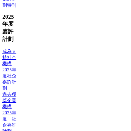
劃特刊
2025
年度
嘉許
計劃
成為支
持社企
機構
2025年
度社企
嘉許計
劃
過去獲
獎企業
機構
2025年
度「社
企嘉許