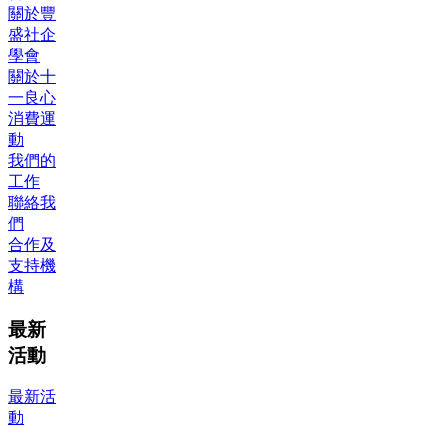
關於豐
盛社企
學會
關於十
一良心
消費運
動
我們的
工作
聯絡我
們
合作及
支持機
構
最新
活動
最新活
動