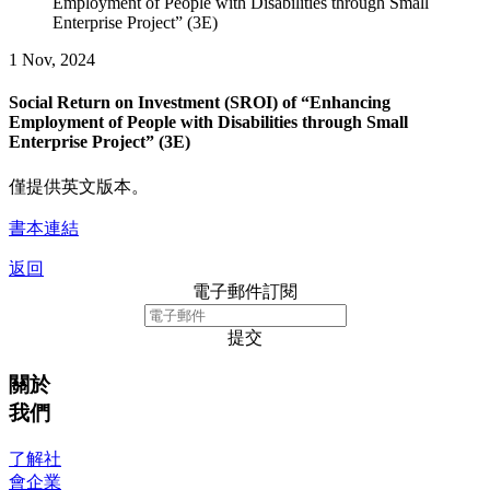
Employment of People with Disabilities through Small
Enterprise Project” (3E)
1 Nov, 2024
Social Return on Investment (SROI) of “Enhancing
Employment of People with Disabilities through Small
Enterprise Project” (3E)
僅提供英文版本。
書本連結
返回
電子郵件訂閱
提交
關於
我們
了解社
會企業