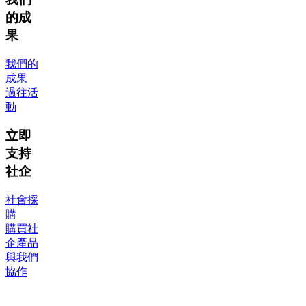
的成
果
我們的
成果
過往活
動
立即
支持
社企
社會採
購
購買社
企產品
與我們
協作