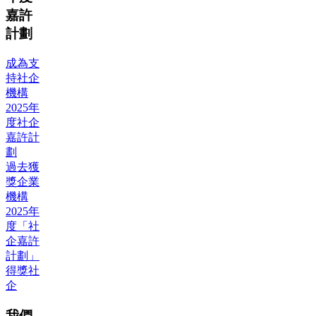
嘉許
計劃
成為支
持社企
機構
2025年
度社企
嘉許計
劃
過去獲
獎企業
機構
2025年
度「社
企嘉許
計劃」
得獎社
企
我們