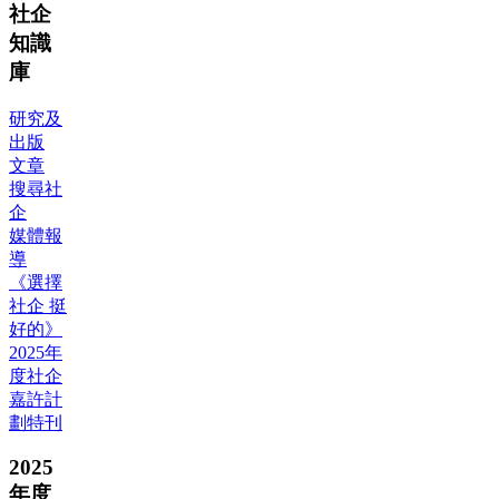
社企
知識
庫
研究及
出版
文章
搜尋社
企
媒體報
導
《選擇
社企 挺
好的》
2025年
度社企
嘉許計
劃特刊
2025
年度