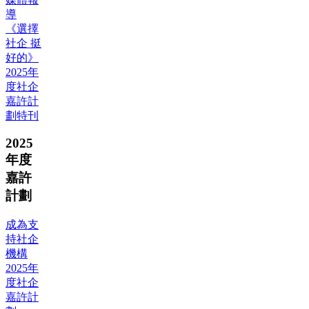
導
《選擇
社企 挺
好的》
2025年
度社企
嘉許計
劃特刊
2025
年度
嘉許
計劃
成為支
持社企
機構
2025年
度社企
嘉許計