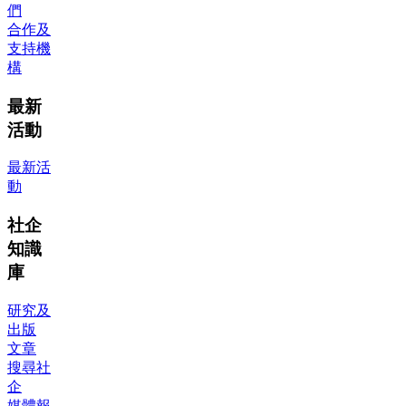
們
合作及
支持機
構
最新
活動
最新活
動
社企
知識
庫
研究及
出版
文章
搜尋社
企
媒體報