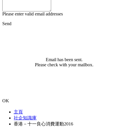
Please enter valid email addresses
Send
Email has been sent.
Please check with your mailbox.
OK
主頁
社企知識庫
香港－十一良心消費運動2016