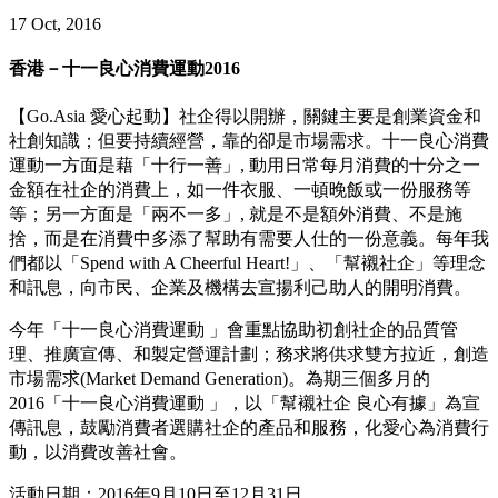
17 Oct, 2016
香港－十一良心消費運動2016
【Go.Asia 愛心起動】社企得以開辦，關鍵主要是創業資金和
社創知識；但要持續經營，靠的卻是市場需求。十一良心消費
運動一方面是藉「十行一善」, 動用日常每月消費的十分之一
金額在社企的消費上，如一件衣服、一頓晚飯或一份服務等
等；另一方面是「兩不一多」, 就是不是額外消費、不是施
捨，而是在消費中多添了幫助有需要人仕的一份意義。每年我
們都以「Spend with A Cheerful Heart!」、「幫襯社企」等理念
和訊息，向市民、企業及機構去宣揚利己助人的開明消費。
今年「十一良心消費運動 」會重點協助初創社企的品質管
理、推廣宣傳、和製定營運計劃；務求將供求雙方拉近，創造
市場需求(Market Demand Generation)。為期三個多月的
2016「十一良心消費運動 」，以「幫襯社企 良心有據」為宣
傳訊息，鼓勵消費者選購社企的產品和服務，化愛心為消費行
動，以消費改善社會。
活動日期：2016年9月10日至12月31日