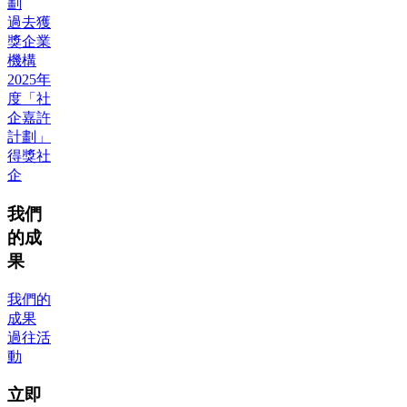
劃
過去獲
獎企業
機構
2025年
度「社
企嘉許
計劃」
得獎社
企
我們
的成
果
我們的
成果
過往活
動
立即