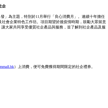
社企
從心出發」為主題，特別於11月舉行「良心消費月」。連續十年擔任
及社會企業特色工作坊。項目期望於後疫情時期，鼓勵大眾留意
層，讓大家共同享受優質社企產品與服務，並了解到社企產品及服
ecmmall.hk
）上消費，便可免費獲得期間限定的社企禮券。