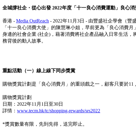
全城撐社企・從心出發 2022年度「十一良心消費運動」良心
香港 -
Media OutReach
- 2022年11月3日 - 由豐盛社
「十一良心消費大使」的陳慧琳小姐，早前更為「良心消費月
身邊的社會企業 (社企)，藉著消費將社企產品融入日常生活
務背後的動人故事。
重點活動（一）
線上線下同步
獎
賞
購物獎賞計劃是「良心消費月」的重頭戲之一，顧客只要於11 月
購物獎賞計劃
日期：2022年11月1日至30日
詳情：
www.tecm.hk/tc/shopping-rewards/srs2022
*獎賞數量有限，先到先得，送完即止。