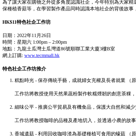
為了讓大家在購物之外從多角度認識社企，今年特別為大家精選
保種植香菇等，在學習製作產品同時認識本地社企的背後故事
HK$11
特色社企工作坊
日期：2022年11月26日
時間：星期六 1:00pm – 2:00pm
地點：九龍土瓜灣土瓜灣道86號順聯工業大廈3樓B室
網上訂購:
www.tecmmall.hk
特色社企工作坊推介
糕點時光 - 保存傳統手藝，成就婦女充權及長者就業 （原價
工作坊將教授使用天然果蔬粉製作軟糯煙韌的創意茶粿，
細味公平 - 推廣公平貿易及有機食品，保護大自然和減少貧窮
工作坊將教授咖啡的品種及產地切入，並透過小農的故事
香城遺菇 - 利用回收咖啡渣為基礎種植可食用的蠔菇 （原價