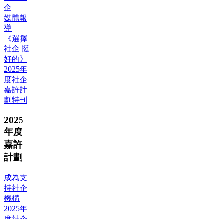
企
媒體報
導
《選擇
社企 挺
好的》
2025年
度社企
嘉許計
劃特刊
2025
年度
嘉許
計劃
成為支
持社企
機構
2025年
度社企