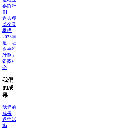
嘉許計
劃
過去獲
獎企業
機構
2025年
度「社
企嘉許
計劃」
得獎社
企
我們
的成
果
我們的
成果
過往活
動