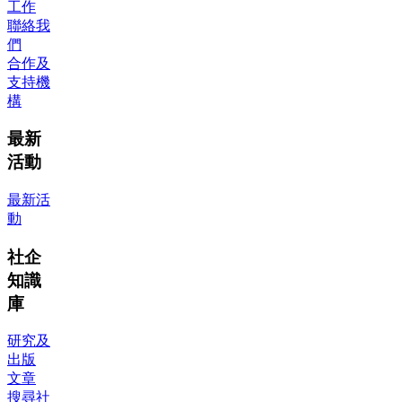
工作
聯絡我
們
合作及
支持機
構
最新
活動
最新活
動
社企
知識
庫
研究及
出版
文章
搜尋社