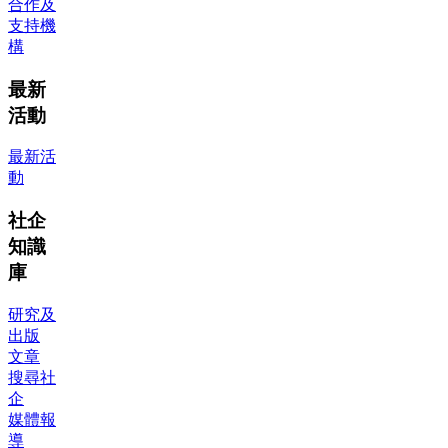
合作及
支持機
構
最新
活動
最新活
動
社企
知識
庫
研究及
出版
文章
搜尋社
企
媒體報
導