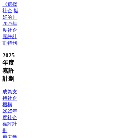
《選擇
社企 挺
好的》
2025年
度社企
嘉許計
劃特刊
2025
年度
嘉許
計劃
成為支
持社企
機構
2025年
度社企
嘉許計
劃
過去獲