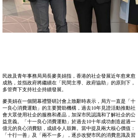
民政及青年事務局局長麥美娟指，香港的社企發展近年愈來愈
成熟，並指政府將繼續在「民間主導、政府協助」的原則下，
多管齊下支持社企持續發展。
麥美娟在一個開幕禮暨研討會上致辭時表示，局方一直是「十
一良心消費運動」的主要贊助機構，過去10年見證活動推動社
會大眾使用社企的服務和產品，加深市民認識和了解社企的公
益意義。「十一良心消費運動」於過去10十年成功創造超過一
億元的良心消費額，成績令人鼓舞。當中提及兩大核心價值：
「十行一善」及「兩不一多」，逐步改變市民的消費意識及習