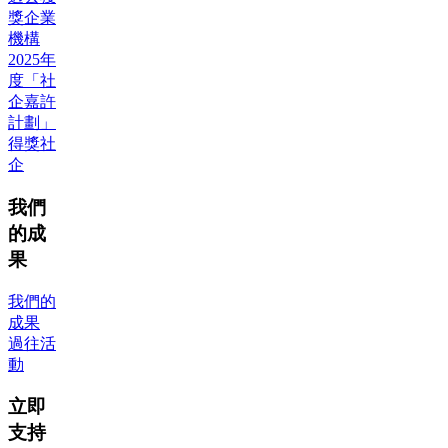
獎企業
機構
2025年
度「社
企嘉許
計劃」
得獎社
企
我們
的成
果
我們的
成果
過往活
動
立即
支持