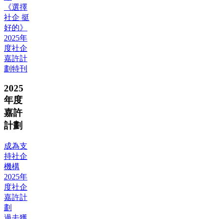
《選擇
社企 挺
好的》
2025年
度社企
嘉許計
劃特刊
2025
年度
嘉許
計劃
成為支
持社企
機構
2025年
度社企
嘉許計
劃
過去獲