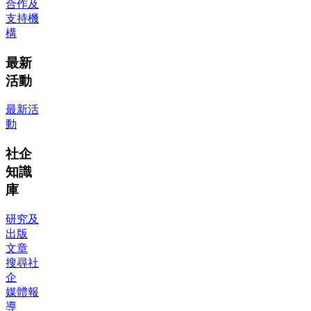
合作及
支持機
構
最新
活動
最新活
動
社企
知識
庫
研究及
出版
文章
搜尋社
企
媒體報
導