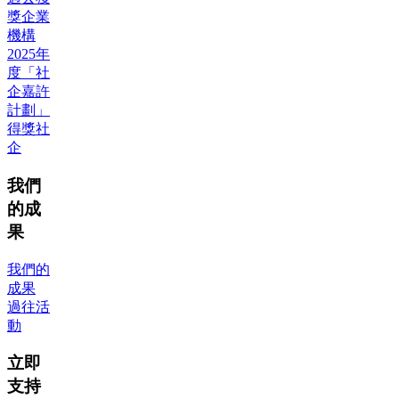
獎企業
機構
2025年
度「社
企嘉許
計劃」
得獎社
企
我們
的成
果
我們的
成果
過往活
動
立即
支持