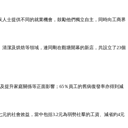
殘疾人士提供不同的就業機會，鼓勵他們獨立自主，同時向工商界
、清潔及烘焙等領域，連同剛在觀塘開幕的新店，共設立了23個
以及提升家庭關係等正面影響；65％員工的舊病復發率亦得到減
七元的社會效益，當中包括3.2元為弱勢社羣的工資、減省約4元