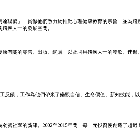
「明途聯繫」，貫徹他們致力於推動心理健康教育的宗旨，並為
闊殘疾人士的發展空間。
與復康有關的零售、出版、網購，以及聘用殘疾人士的餐飲、速遞
％員工反饋，工作為他們帶來了樂觀自信、生命價值、新知技能，
勢社羣的薪津。2002至2015年間，每一元投資便創造了超過