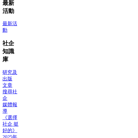
最新
活動
最新活
動
社企
知識
庫
研究及
出版
文章
搜尋社
企
媒體報
導
《選擇
社企 挺
好的》
2025年