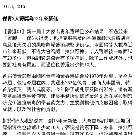
9 Oct, 2016
傑青5人得獎為15年來新低
【香港01】新一屆十大傑出青年選舉已公布結果，不過並未
「齊腳」，僅5人得獎，包括克服癌魔的香港保齡球名將胡兆
康及後天失明的黑暗劇場藝術總監陳衍泓。今屆得獎人數為近
15年來新低，不過大會否認「揀無可揀」，入選最後一輪面試
有20多位，但強調遴選傑青有多項準則，除了工作成就外，也
要對社會有貢獻，而過往也曾選出少於10人。
首屆傑青選舉由國際青年商會香港總會於1970年創辦，至今為
45屆，包括今屆在內，共選出353位傑青，如商人李國寶、特
首梁振英、藝人成龍等。今年除了胡兆康及陳衍泓外，還有新
鴻基高級董事黃仰芳、建築事務所副總監葉頌文及在塞拉利昂
研究伊波拉病毒的學者蔡文力，主要讚揚他們克服困難，取得
成就，以及對社會的貢獻。
對於僅5人獲頒傑青，創15年來新低，大會首席評判胡定旭回
應指過往也曾選出少於10人，否認是質素下降，亦非「揀無可
揀」，強調是次入選最後一輪面試有20多位，但評審團須選出