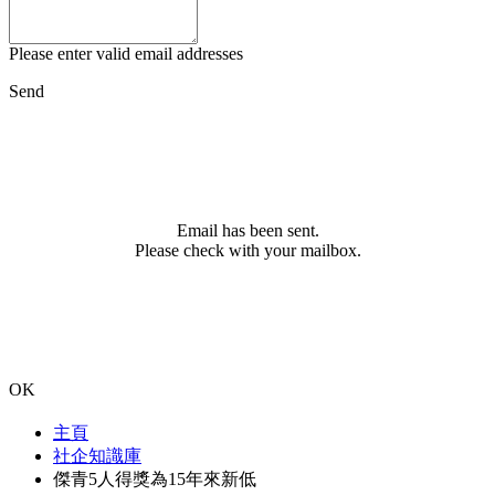
Please enter valid email addresses
Send
Email has been sent.
Please check with your mailbox.
OK
主頁
社企知識庫
傑青5人得獎為15年來新低