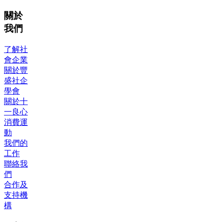
關於
我們
了解社
會企業
關於豐
盛社企
學會
關於十
一良心
消費運
動
我們的
工作
聯絡我
們
合作及
支持機
構