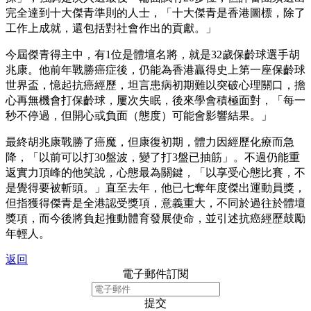
完全達到十大傑青準則的人士，「十大傑青是香港圖標，除了
工作上成就，還包括對社會作出的貢獻。」
今屆傑青得主中，有1位是體壇名將，就是32歲保齡球選手胡
兆康。他前年戰勝癌症後，仍能為香港贏得史上第一座保齡球
世界盃，憶起抗癌經歷，坦言患病初期難以突破心理關口，擔
心再無機會打保齡球，屢次失眠，後來學會積極面對，「每一
秒不停過，但開心或負面（態度）可能會影響結果。」
最終胡兆康戰勝了癌魔，但康復初期，體力因經歷化療而急
降，「以前可以打30盤波，變了打3盤已抽筋」。不過仍能重
返實力頂峰的他笑說，心態最為關鍵，「以享受心態比賽，不
是覺得要被斬頭。」直至去年，他已七奪年度傑出運動員獎，
但指獲得傑青是全港認受獎項，意義重大，不同於過往於體壇
獎項，而今後將負起推動體育發展使命，並引述抗癌經歷鼓勵
年輕人。
返回
電子郵件訂閱
提交