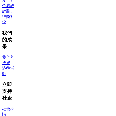
度「社
企嘉許
計劃」
得獎社
企
我們
的成
果
我們的
成果
過往活
動
立即
支持
社企
社會採
購