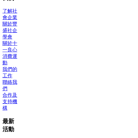
了解社
會企業
關於豐
盛社企
學會
關於十
一良心
消費運
動
我們的
工作
聯絡我
們
合作及
支持機
構
最新
活動