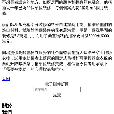
不想長者誤進的地方、如廚房門的顏色和牆身顏色融合。他稱
過去一年已為30個單位裝修，每個個案約花2星期至3個月裝
修。
設計師巫永充稱部分裝修物料來自建築商用剩、捐贈給他們的
進口材料。體驗館整個裝修約花40萬港元、單是一個洗手間的
裝修是5.8萬港元，而用了棄置物料的用家更可減5000至6000
港元。
同場提供高齡體驗衣服務的社企歷耆者創辦人陳浩民穿上體驗
衣後，試用協助長者上落床的固定式吊機和可更輕鬆拿衣服的
自動升降晾衣架，稱單位裝修美觀，相信會令長者用家放下
「需要被協助」的心理標籤和抗拒。
返回
電子郵件訂閱
提交
關於
我們