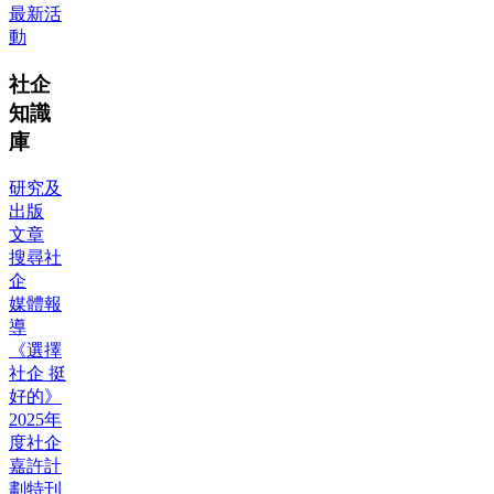
最新活
動
社企
知識
庫
研究及
出版
文章
搜尋社
企
媒體報
導
《選擇
社企 挺
好的》
2025年
度社企
嘉許計
劃特刊