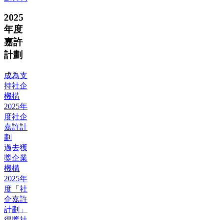
2025
年度
嘉許
計劃
成為支
持社企
機構
2025年
度社企
嘉許計
劃
過去獲
獎企業
機構
2025年
度「社
企嘉許
計劃」
得獎社