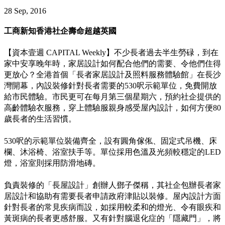
28 Sep, 2016
工商新知香港社企壽命超越英國
【資本壹週 CAPITAL Weekly】不少長者過去半生勞碌，到在
家中安享晚年時，家居設計如何配合他們的需要、令他們住得
更放心？全港首個「長者家居設計及照料服務體驗館」在長沙
灣開幕，內設裝修針對長者需要的530呎示範單位，免費開放
給市民體驗。市民更可在每月第三個星期六，預約社企提供的
高齡體驗衣服務，穿上體驗服親身感受屋內設計，如何方便80
歲長者的生活習慣。
530呎的示範單位裝備齊全，設有圓角傢俬、固定式吊機、床
欄、沐浴椅、浴室扶手等。單位採用色溫及光頻較穩定的LED
燈，浴室則採用防滑地磚。
負責裝修的「長屋設計」創辦人鄧子傑稱，其社企包辦長者家
居設計和協助有需要長者申請政府津貼以裝修。屋內設計方面
針對長者的常見疾病而設，如採用較柔和的燈光、令有眼疾和
黃斑病的長者更感舒服。又有針對腦退化症的「隱藏門」，將