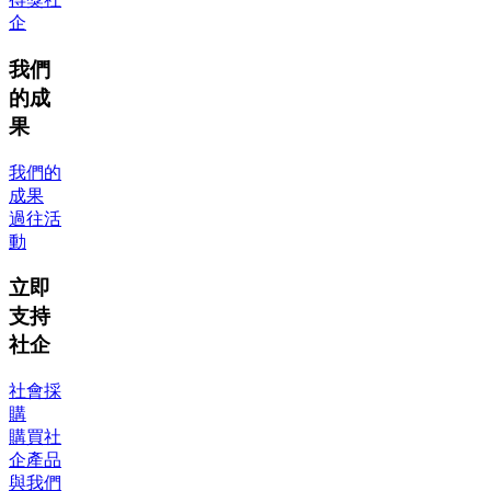
企
我們
的成
果
我們的
成果
過往活
動
立即
支持
社企
社會採
購
購買社
企產品
與我們