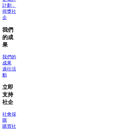
計劃」
得獎社
企
我們
的成
果
我們的
成果
過往活
動
立即
支持
社企
社會採
購
購買社