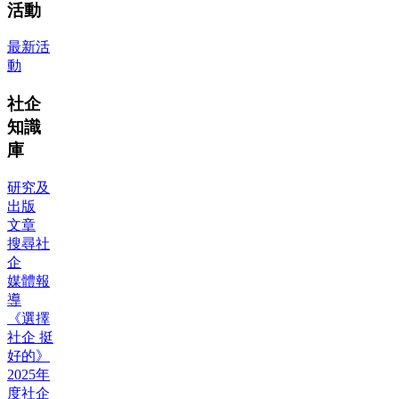
活動
最新活
動
社企
知識
庫
研究及
出版
文章
搜尋社
企
媒體報
導
《選擇
社企 挺
好的》
2025年
度社企