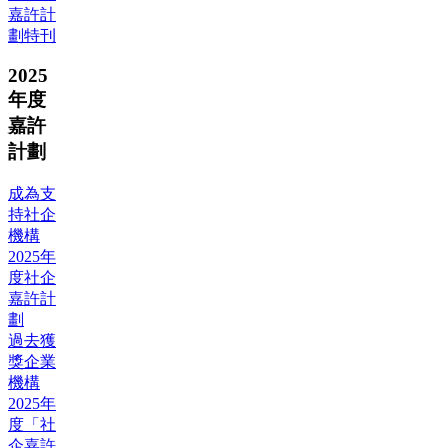
嘉許計
劃特刊
2025
年度
嘉許
計劃
成為支
持社企
機構
2025年
度社企
嘉許計
劃
過去獲
獎企業
機構
2025年
度「社
企嘉許