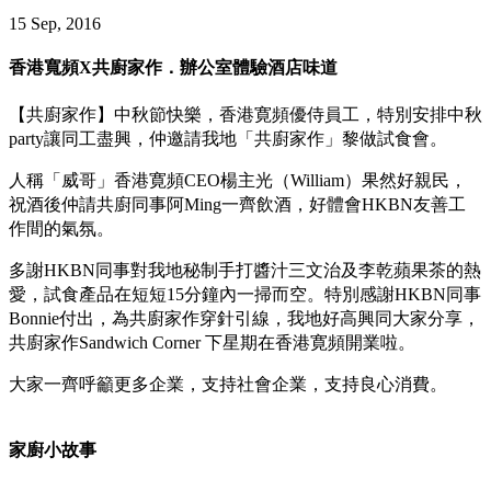
15 Sep, 2016
香港寬頻X共廚家作．辦公室體驗酒店味道
【共廚家作】中秋節快樂，香港寛頻優侍員工，特別安排中秋
party讓同工盡興，仲邀請我地「共廚家作」黎做試食會。
人稱「威哥」香港寛頻CEO楊主光（William）果然好親民，
祝酒後仲請共廚同事阿Ming一齊飲酒，好體會HKBN友善工
作間的氣氛。
多謝HKBN同事對我地秘制手打醬汁三文治及李乾蘋果茶的熱
愛，試食產品在短短15分鐘內一掃而空。特別感謝HKBN同事
Bonnie付出，為共廚家作穿針引線，我地好高興同大家分享，
共廚家作Sandwich Corner 下星期在香港寛頻開業啦。
大家一齊呼籲更多企業，支持社會企業，支持良心消費。
家廚小故事