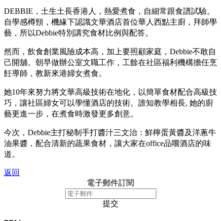
DEBBIE，土生土長香港人，熱愛煮食，自細常跟食譜試驗。
自學感樽頸，機緣下認識文華酒店首位華人西點主廚，拜師學
藝，所以Debbie特別講究食材比例與配答。
然而，飲食創業風險成本高，加上要照顧家庭，Debbie不敢自
己開舖。朝早做辦公室文職工作，工餘在社區福利機構擔任烹
飪導師，教新來港婦女煮食。
她10年來努力將文華高級技術在地化，以簡單食材配合高級技
巧，讓社區婦女可以學懂酒店的技術。誰知教學相長, 她的廚
藝更進一步，在煮食時激發更多創意。
今次，Debbie主打秘制手打醬汁三文治：鮮檸蛋黃醬及洋蔥牛
油果醬，配合清新的蔬果食材，讓大家在office品嚐酒店的味
道。
返回
電子郵件訂閱
提交