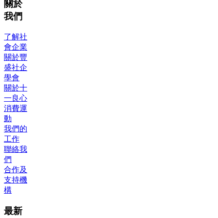
關於
我們
了解社
會企業
關於豐
盛社企
學會
關於十
一良心
消費運
動
我們的
工作
聯絡我
們
合作及
支持機
構
最新