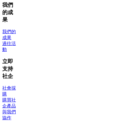
我們
的成
果
我們的
成果
過往活
動
立即
支持
社企
社會採
購
購買社
企產品
與我們
協作