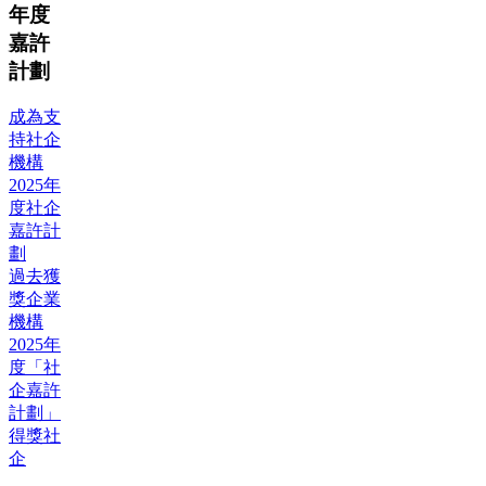
年度
嘉許
計劃
成為支
持社企
機構
2025年
度社企
嘉許計
劃
過去獲
獎企業
機構
2025年
度「社
企嘉許
計劃」
得獎社
企