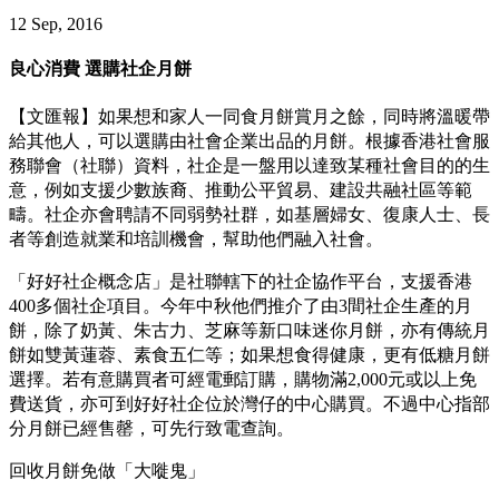
12 Sep, 2016
良心消費 選購社企月餅
【文匯報】如果想和家人一同食月餅賞月之餘，同時將溫暖帶
給其他人，可以選購由社會企業出品的月餅。根據香港社會服
務聯會（社聯）資料，社企是一盤用以達致某種社會目的的生
意，例如支援少數族裔、推動公平貿易、建設共融社區等範
疇。社企亦會聘請不同弱勢社群，如基層婦女、復康人士、長
者等創造就業和培訓機會，幫助他們融入社會。
「好好社企概念店」是社聯轄下的社企協作平台，支援香港
400多個社企項目。今年中秋他們推介了由3間社企生產的月
餅，除了奶黃、朱古力、芝麻等新口味迷你月餅，亦有傳統月
餅如雙黃蓮蓉、素食五仁等；如果想食得健康，更有低糖月餅
選擇。若有意購買者可經電郵訂購，購物滿2,000元或以上免
費送貨，亦可到好好社企位於灣仔的中心購買。不過中心指部
分月餅已經售罄，可先行致電查詢。
回收月餅免做「大嘥鬼」