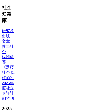
社企
知識
庫
研究及
出版
文章
搜尋社
企
媒體報
導
《選擇
社企 挺
好的》
2025年
度社企
嘉許計
劃特刊
2025