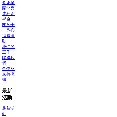
會企業
關於豐
盛社企
學會
關於十
一良心
消費運
動
我們的
工作
聯絡我
們
合作及
支持機
構
最新
活動
最新活
動