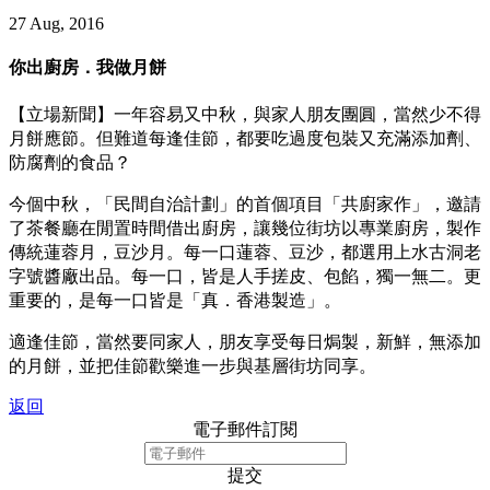
27 Aug, 2016
你出廚房．我做月餅
【立場新聞】一年容易又中秋，與家人朋友團圓，當然少不得
月餅應節。但難道每逢佳節，都要吃過度包裝又充滿添加劑、
防腐劑的食品？
今個中秋，「民間自治計劃」的首個項目「共廚家作」，邀請
了茶餐廳在閒置時間借出廚房，讓幾位街坊以專業廚房，製作
傳統蓮蓉月，豆沙月。每一口蓮蓉、豆沙，都選用上水古洞老
字號醬廠出品。每一口，皆是人手搓皮、包餡，獨一無二。更
重要的，是每一口皆是「真．香港製造」。
適逢佳節，當然要同家人，朋友享受每日焗製，新鮮，無添加
的月餅，並把佳節歡樂進一步與基層街坊同享。
返回
電子郵件訂閱
提交