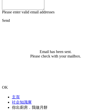
Please enter valid email addresses
Send
Email has been sent.
Please check with your mailbox.
OK
主頁
社企知識庫
你出廚房．我做月餅