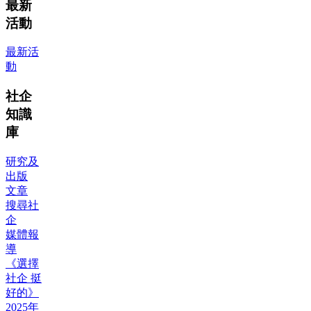
最新
活動
最新活
動
社企
知識
庫
研究及
出版
文章
搜尋社
企
媒體報
導
《選擇
社企 挺
好的》
2025年