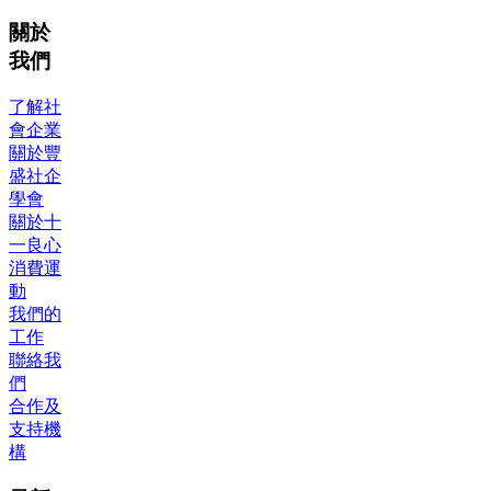
關於
我們
了解社
會企業
關於豐
盛社企
學會
關於十
一良心
消費運
動
我們的
工作
聯絡我
們
合作及
支持機
構