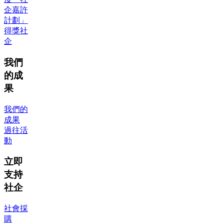
企嘉許
計劃」
得獎社
企
我們
的成
果
我們的
成果
過往活
動
立即
支持
社企
社會採
購