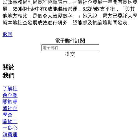
民政事務局副局長許曉暉表示，香港社企發展十年間有長足發
展，550間社企中有8成能繼續營運，6成能收支平衡，「與其
他地方相比，是個令人鼓勵數字。」她又說，局方已委託大學
就本地社企發展成效進行研究，望能趕及於論壇期間發表。
返回
電子郵件訂閱
提交
關於
我們
了解社
會企業
關於豐
盛社企
學會
關於十
一良心
消費運