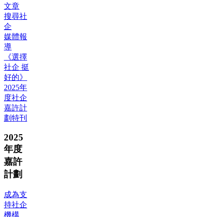
文章
搜尋社
企
媒體報
導
《選擇
社企 挺
好的》
2025年
度社企
嘉許計
劃特刊
2025
年度
嘉許
計劃
成為支
持社企
機構