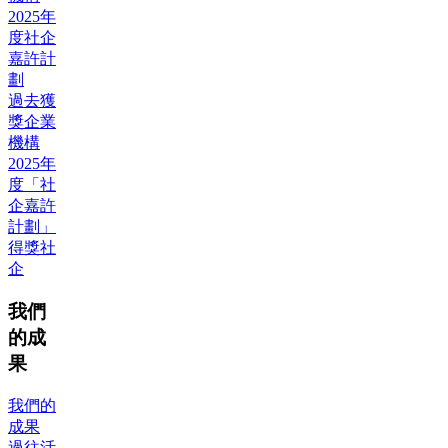
2025年
度社企
嘉許計
劃
過去獲
獎企業
機構
2025年
度「社
企嘉許
計劃」
得獎社
企
我們
的成
果
我們的
成果
過往活