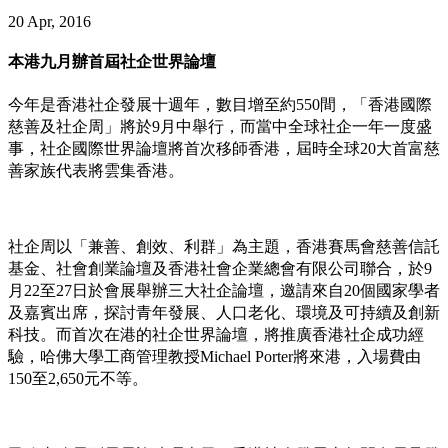
20 Apr, 2016
本港九月辦首屆社企世界論壇
今年是香港社企發展十週年，數目增至約550間，「香港國際
慈善及社企周」將於9月中舉行，而當中全球社企一年一度盛
事，社企國際世界論壇將首次移師香港，屆時全球20大首富慈
善家族代表將雲集香港。
社企周以「兼善、創效、利群」為主題，香港賽馬會慈善信託
基金、社會創業論壇及香港社會企業總會有限公司聯合，於9
月22至27日於會展舉辦三大社企論壇，邀請來自20個國家學者
及嘉賓出席，探討青年發展、人口老化、環境及可持續及創新
科技。而首次在港的社企世界論壇，將推廣香港社企成功經
驗，哈佛大學工商管理教授Michael Porter將來港，入場費由
150至2,650元不等。