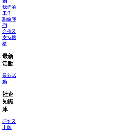
動
我們的
工作
聯絡我
們
合作及
支持機
構
最新
活動
最新活
動
社企
知識
庫
研究及
出版