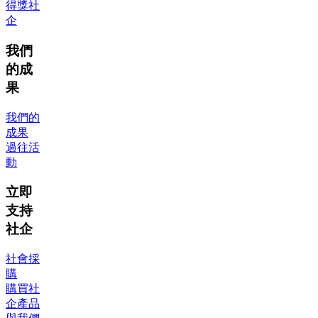
得獎社
企
我們
的成
果
我們的
成果
過往活
動
立即
支持
社企
社會採
購
購買社
企產品