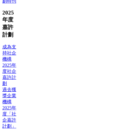
劃特刊
2025
年度
嘉許
計劃
成為支
持社企
機構
2025年
度社企
嘉許計
劃
過去獲
獎企業
機構
2025年
度「社
企嘉許
計劃」