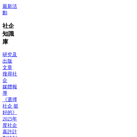
最新活
動
社企
知識
庫
研究及
出版
文章
搜尋社
企
媒體報
導
《選擇
社企 挺
好的》
2025年
度社企
嘉許計