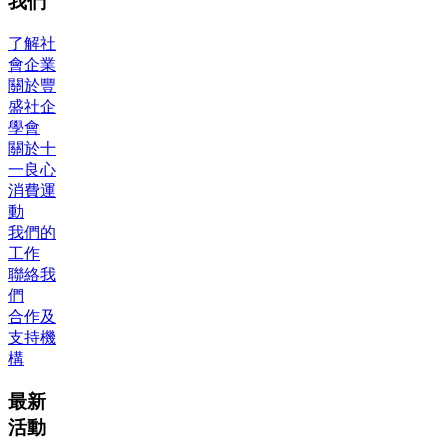
我們
了解社
會企業
關於豐
盛社企
學會
關於十
一良心
消費運
動
我們的
工作
聯絡我
們
合作及
支持機
構
最新
活動