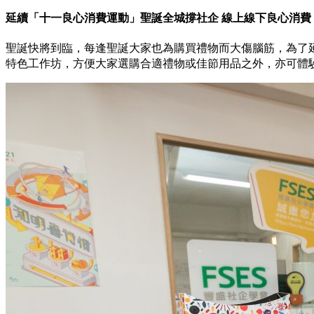
延續「十一良心消費運動」聖誕全城撐社企 線上線下良心消費
聖誕快將到臨，每逢聖誕大家也為購買禮物而大傷腦筋，為了延
特色工作坊，方便大家選購合適禮物或佳節用品之外，亦可體