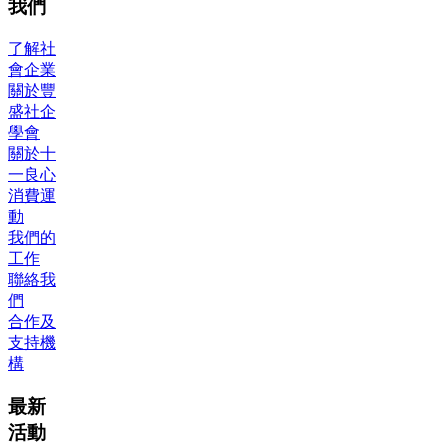
我們
了解社
會企業
關於豐
盛社企
學會
關於十
一良心
消費運
動
我們的
工作
聯絡我
們
合作及
支持機
構
最新
活動