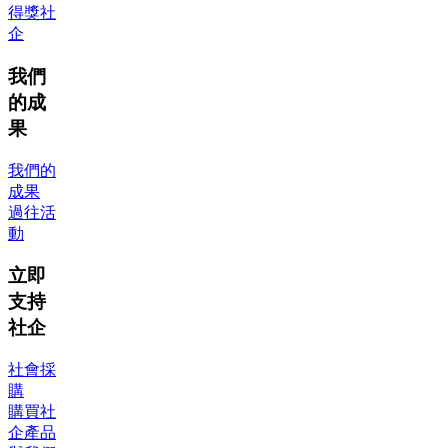
得獎社
企
我們
的成
果
我們的
成果
過往活
動
立即
支持
社企
社會採
購
購買社
企產品