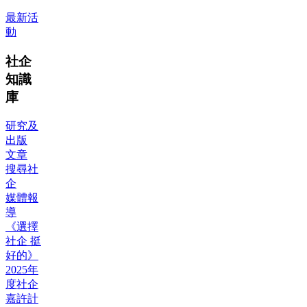
最新活
動
社企
知識
庫
研究及
出版
文章
搜尋社
企
媒體報
導
《選擇
社企 挺
好的》
2025年
度社企
嘉許計