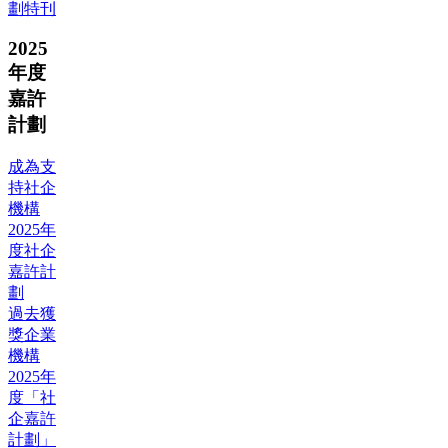
劃特刊
2025
年度
嘉許
計劃
成為支
持社企
機構
2025年
度社企
嘉許計
劃
過去獲
獎企業
機構
2025年
度「社
企嘉許
計劃」