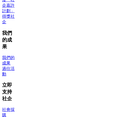
企嘉許
計劃」
得獎社
企
我們
的成
果
我們的
成果
過往活
動
立即
支持
社企
社會採
購