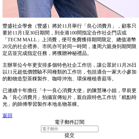
豐盛社企學會（豐盛）將於11月舉行「良心消費月」，顧客只
要於11月1至30日期間，到全港100間指定合作社企門店或
「TECM MALL」上消費，便可免費獲得期間限定、總值港幣
20元的社企禮券。市民亦可於同一時間，逢周六親身到期間限
定店並完成指定任務，將獲贈神秘禮品。
主辦單位今年更安排多個特色社企工作坊，讓公眾於11月26日
以11元超低價體驗不同種類的工作坊，包括適合一家大小參加
的動物造型茶粿製作、咖啡沖泡、環保種植香菇等。
已連續十年擔任「十一良心消費大使」的陳慧琳小姐，早前更
為「良心消費月」拍攝宣傳短片，親自跟特色工作坊「糕點時
光」的師傅學習製作本地名物茶粿。
返回
電子郵件訂閱
提交