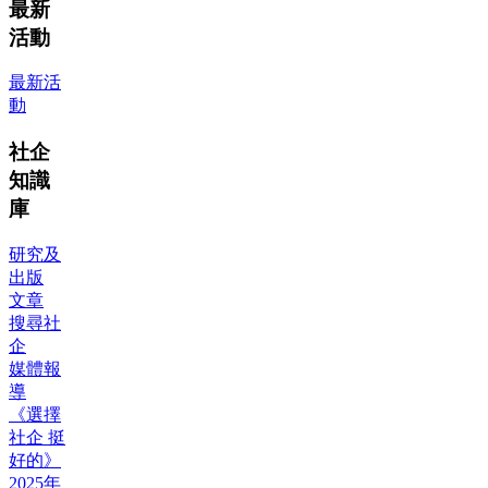
最新
活動
最新活
動
社企
知識
庫
研究及
出版
文章
搜尋社
企
媒體報
導
《選擇
社企 挺
好的》
2025年