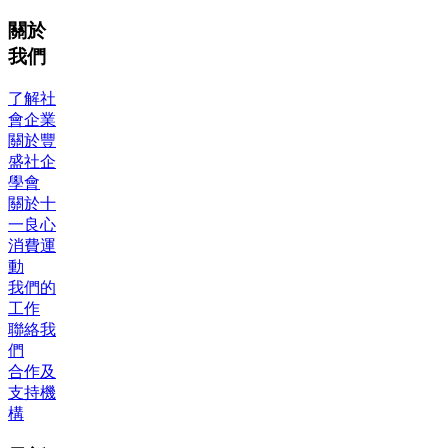
關於
我們
了解社
會企業
關於豐
盛社企
學會
關於十
一良心
消費運
動
我們的
工作
聯絡我
們
合作及
支持機
構