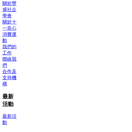
關於豐
盛社企
學會
關於十
一良心
消費運
動
我們的
工作
聯絡我
們
合作及
支持機
構
最新
活動
最新活
動