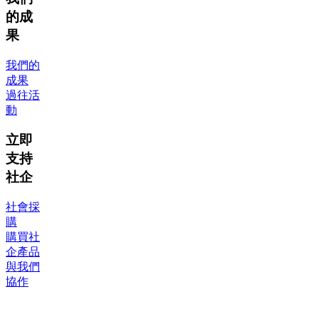
的成
果
我們的
成果
過往活
動
立即
支持
社企
社會採
購
購買社
企產品
與我們
協作