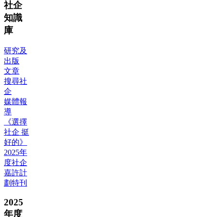
社企
知識
庫
研究及
出版
文章
搜尋社
企
媒體報
導
《選擇
社企 挺
好的》
2025年
度社企
嘉許計
劃特刊
2025
年度