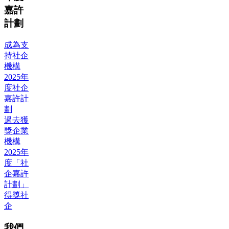
嘉許
計劃
成為支
持社企
機構
2025年
度社企
嘉許計
劃
過去獲
獎企業
機構
2025年
度「社
企嘉許
計劃」
得獎社
企
我們