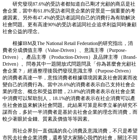
研究發現87.6%的受訪者都知道自己剛才光顧的商店是社
會企業，當中有61.8%受訪者同意企業的背景是一個重要的考
慮因素。另外有47.4%的受訪者認同自己的消費行為有助解決
社會問題。更有高達90%的受訪者認同社企追求利益同時兼顧
社會公益的理念。
根據IBM及The National Retail Federation的研究指出，消
費者分成價值主導（Value-Driven）、意識主導（Purpose-
Driven）、產品主導（Production-Driven）及品牌主導（Brand-
Driven）。問卷其中一題開放式問題問及「你為甚麼會光顧社
會企業？」經過整理後我們發現意識主導（Purpose-Driven）
的消費者高達一半，意指消費者根據環境因素及社會因素而改
變自己的消費行為。當中28.6%的消費者表示自己支持社會企
業的理念、概念和受益群體，23.8%的消費者表示在社會企業
中消費可以幫助別人，18.1%的消費者表示在社企消費可以產
生社會效益來解決社會問題。此結果可算是和李立峯的研究不
謀而合，多於一半消費者是基於去社會企業的理念而消費，而
較少著眼於金錢、質素及價值等等因素。
而社企界別一直倡議的良心消費及意識消費，不只是希望
市民去社會企業消費，還希望大家關心我們的社會，關注不同