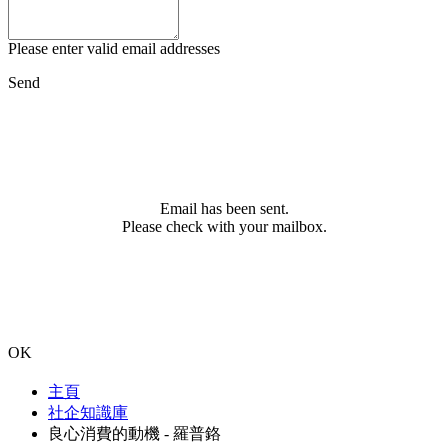
Please enter valid email addresses
Send
Email has been sent.
Please check with your mailbox.
OK
主頁
社企知識庫
良心消費的動機 - 羅普鉻