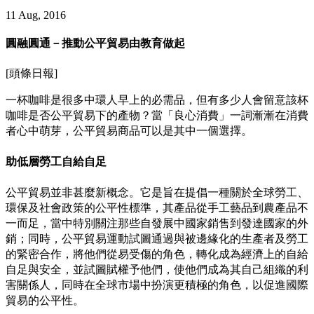
11 Aug, 2016
圓融圓通－推動公平貿易由教育做起
[頭條日報]
一杯咖啡是很多中環人早上的必需品，但有多少人會留意該杯
咖啡是否公平貿易下的產物？當「良心消費」一詞漸漸在消費
者心中萌芽，公平貿易商品可以是其中一個選擇。
助低層勞工自給自足
公平貿易並非甚麼新概念。它是旨在提倡一種關於全球勞工、
環保及社會政策的公平性標準，其產品從手工藝品到農產品不
一而足，當中特別關注那些自發展中國家銷售到發達國家的外
銷；同時，公平貿易運動試圖通過與被邊緣化的生產者及勞工
的緊密合作，將他們從易受傷的角色，轉化成為經濟上的自給
自足與安全，並試圖賦權予他們，使他們成為其自己組織的利
害關係人，同時在全球市場中扮演更積極的角色，以促進國際
貿易的公平性。