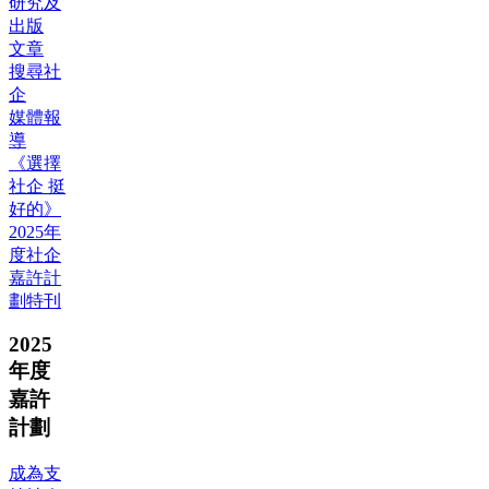
研究及
出版
文章
搜尋社
企
媒體報
導
《選擇
社企 挺
好的》
2025年
度社企
嘉許計
劃特刊
2025
年度
嘉許
計劃
成為支