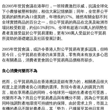
自2005年世貿會議在港舉行，一班韓農激烈示威，抗議全球化
下小農慘被壓榨剝削，相信大家記憶猶新；同年，全世界公平
貿易的銷售約為11億英鎊，年增長約37%。雖然有關金額不到
全球實體商品的百分之一，但公平貿易的商品在北美及歐洲市
場比較受歡迎，約佔0.5%到5%。全球有超過150萬人的弱勢生
產者直接受益於公平貿易運動，更有500萬人受益於公平貿易
所資助的基礎建設及社區發展計劃。
2005年世貿會議，或許令香港人對公平貿易有更多認識，但時
至今日，公平貿易在香港仍未算普及，零售商未有放太多心思
在有關產品，消費者更會因公平貿易商品價格而卻步。
良心消費何樂而不為
然而，公平貿易商品在香港應該是頗有潛力的，相關產品很大
程度上是消費者良心消費的選擇。對現今香港人的購買力而
言，能在享用產品的同時，令地球另一端的生產者也可受惠，
何樂而不為？而且公平貿易產品與有機分不開，因為公平貿易
同時強調對產地環境可持續性的保障。由於需求上升，市面上
有機的產品不限於農產品，其「勢力」已擴展至其他日常用