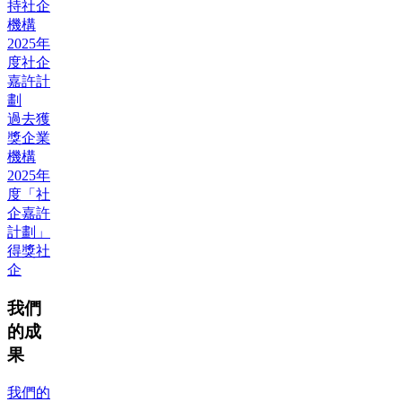
持社企
機構
2025年
度社企
嘉許計
劃
過去獲
獎企業
機構
2025年
度「社
企嘉許
計劃」
得獎社
企
我們
的成
果
我們的