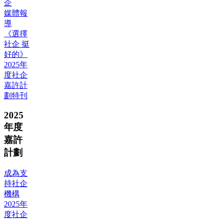
企
媒體報
導
《選擇
社企 挺
好的》
2025年
度社企
嘉許計
劃特刊
2025
年度
嘉許
計劃
成為支
持社企
機構
2025年
度社企