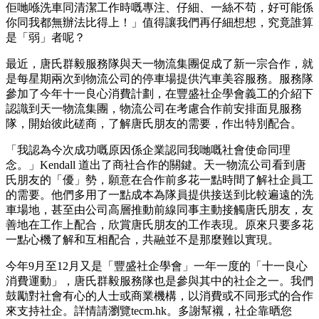
佢哋喺洗車同清潔工作時嘅專注、仔細、一絲不苟，好可能係
你同我都無辦法比得上！」值得讓我們再仔細想想，究竟誰算
是「弱」者呢？
最近，唐氏群毅服務隊與天一物流集團促成了新一宗合作，就
是每星期兩次到物流公司的停車場提供汽車美容服務。服務隊
參加了今年十一良心消費計劃，在豐盛社企學會義工的介紹下
認識到天一物流集團，物流公司在考慮合作前安排面見服務
隊，開始彼此磋商，了解唐氏朋友的需要，作出特別配合。
「我認為今次成功嘅原因係企業認同我哋嘅社會使命同理
念。」Kendall 道出了商社合作的關鍵。天一物流公司看到唐
氏朋友的「優」勢，願意在合作前多花一點時間了解社企員工
的需要。他們多用了一點成本為隊員提供接送到比較遍遠的洗
車場地，甚至由公司高層推動前線同事主動接觸唐氏朋友，友
善地在工作上配合，欣賞唐氏朋友的工作表現。原來只要多花
一點心機了解和互相配合，共融並不是那麼難以實現。
今年9月至12月又是「豐盛社企學會」一年一度的「十一良心
消費運動」，唐氏群毅服務隊也是參與其中的社企之一。我們
鼓勵對社會有心的人士或商業機構，以消費或不同形式的合作
來支持社企。詳情請瀏覽tecm.hk。多謝幫襯，社企靠晒您