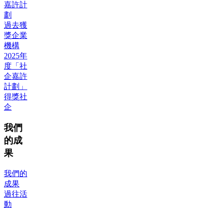
嘉許計
劃
過去獲
獎企業
機構
2025年
度「社
企嘉許
計劃」
得獎社
企
我們
的成
果
我們的
成果
過往活
動