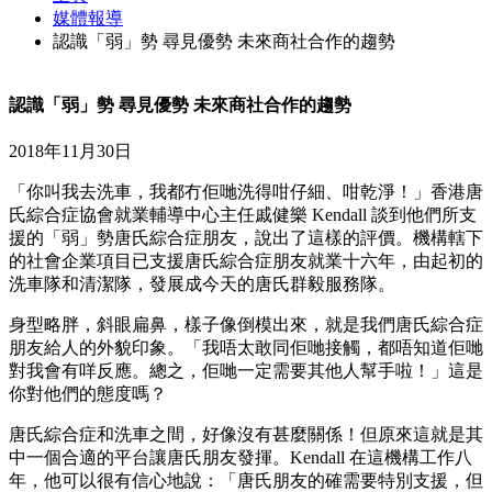
媒體報導
認識「弱」勢 尋見優勢 未來商社合作的趨勢
認識「弱」勢 尋見優勢 未來商社合作的趨勢
2018年11月30日
「你叫我去洗車，我都冇佢哋洗得咁仔細、咁乾淨！」香港唐
氏綜合症協會就業輔導中心主任戚健樂 Kendall 談到他們所支
援的「弱」勢唐氏綜合症朋友，說出了這樣的評價。機構轄下
的社會企業項目已支援唐氏綜合症朋友就業十六年，由起初的
洗車隊和清潔隊，發展成今天的唐氏群毅服務隊。
身型略胖，斜眼扁鼻，樣子像倒模出來，就是我們唐氏綜合症
朋友給人的外貌印象。「我唔太敢同佢哋接觸，都唔知道佢哋
對我會有咩反應。總之，佢哋一定需要其他人幫手啦！」這是
你對他們的態度嗎？
唐氏綜合症和洗車之間，好像沒有甚麼關係！但原來這就是其
中一個合適的平台讓唐氏朋友發揮。Kendall 在這機構工作八
年，他可以很有信心地說：「唐氏朋友的確需要特別支援，但