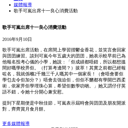
媒體報導
歌手可嵐出席十一良心消費活動
歌手可嵐出席十一良心消費活動
2016年9月10日
歌手可嵐出席活動，在席間上學習摺鬱金香花，並笑言會回家
與囝囝練習。談到可嵐今年五歲大的囝囝，她表示較早前已為
他報名投考心儀的小學，她說：「佢成績都唔錯，所以都想搵
間好嘅學校畀佢。（打算考邊間？）拔萃！其實之前都已經報
咗名，我就係嗰2千幾三千人嘅其中一個家長！（會唔會要佢
學乜去令佢加分？）唔會去強迫佢，但佢不嬲都有學開巴西柔
術，依家畀佢學埋珠心算，希望佢數學叻啲。」她又謂仔仔英
語不錯，令她十分開心兼安慰。
提到下星期便是中秋佳節，可嵐表示屆時會與囝囝及朋友開派
對，齊齊賞月食月餅。
更多媒體報導