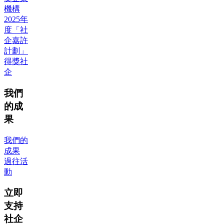
機構
2025年
度「社
企嘉許
計劃」
得獎社
企
我們
的成
果
我們的
成果
過往活
動
立即
支持
社企