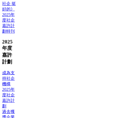
社企 挺
好的》
2025年
度社企
嘉許計
劃特刊
2025
年度
嘉許
計劃
成為支
持社企
機構
2025年
度社企
嘉許計
劃
過去獲
獎企業