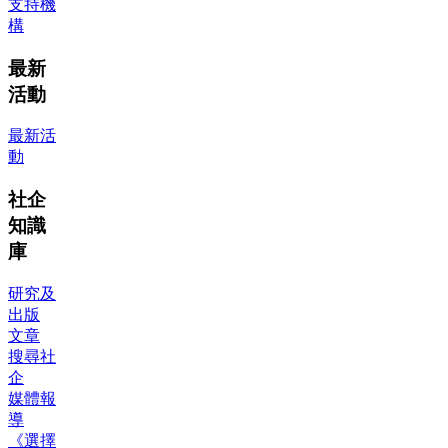
支持機
構
最新
活動
最新活
動
社企
知識
庫
研究及
出版
文章
搜尋社
企
媒體報
導
《選擇