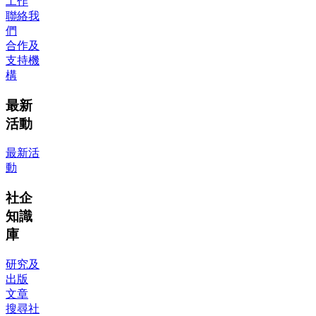
工作
聯絡我
們
合作及
支持機
構
最新
活動
最新活
動
社企
知識
庫
研究及
出版
文章
搜尋社