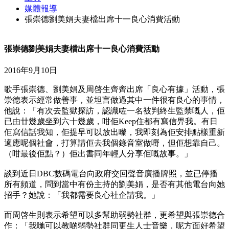
媒體報導
張崇德劉美娟夫妻檔出席十一良心消費活動
張崇德劉美娟夫妻檔出席十一良心消費活動
2016年9月10日
歌手張崇德、劉美娟及周啓生齊齊出席「良心有據」活動，張
崇德表示經常做善事，並坦言做過其中一件很有良心的事情，
他說：「有次去監獄探訪，認識咗一名被判終生監禁嘅人，佢
已由廿幾歲坐到六十幾歲，咁佢Keep住都有寫信畀我。有日
佢寫信話我知，佢提早可以放出嚟，我即刻為佢安排點樣重新
適應呢個社會，打算請佢去我個錄音室做嘢，但佢想靠自己。
（咁最後佢點？）佢出書同年輕人分享佢嘅故事。」
談到近日DBC數碼電台向政府交回聲音廣播牌照，並已停播
所有頻道，問到當中有份主持的劉美娟，是否有其他電台向她
招手？她說：「我都需要良心社企請我。」
而周啓生則表示希望可以多幫助弱勢社群，更希望與張崇德合
作：「我哋可以教啲弱勢社群同更生人士音樂，呢方面好希望