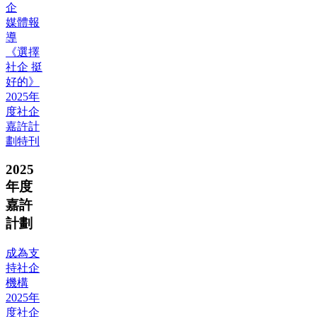
企
媒體報
導
《選擇
社企 挺
好的》
2025年
度社企
嘉許計
劃特刊
2025
年度
嘉許
計劃
成為支
持社企
機構
2025年
度社企