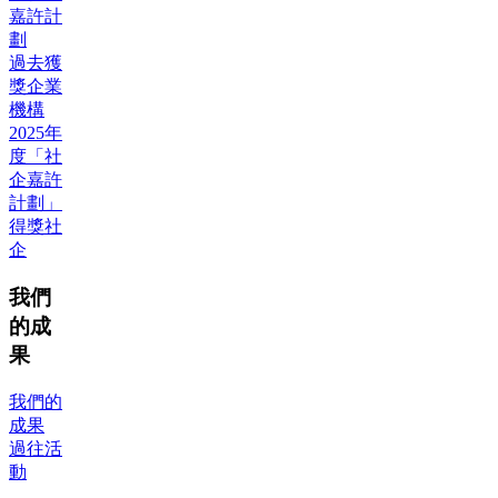
嘉許計
劃
過去獲
獎企業
機構
2025年
度「社
企嘉許
計劃」
得獎社
企
我們
的成
果
我們的
成果
過往活
動