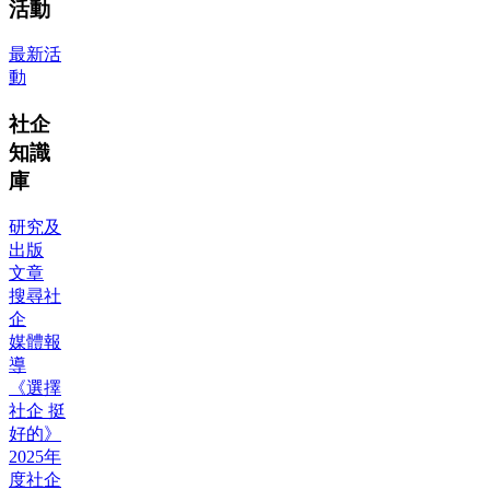
活動
最新活
動
社企
知識
庫
研究及
出版
文章
搜尋社
企
媒體報
導
《選擇
社企 挺
好的》
2025年
度社企