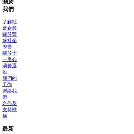
關於
我們
了解社
會企業
關於豐
盛社企
學會
關於十
一良心
消費運
動
我們的
工作
聯絡我
們
合作及
支持機
構
最新