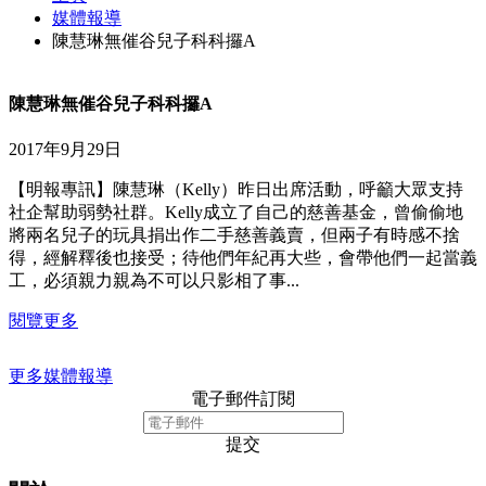
媒體報導
陳慧琳無催谷兒子科科攞A
陳慧琳無催谷兒子科科攞A
2017年9月29日
【明報專訊】陳慧琳（Kelly）昨日出席活動，呼籲大眾支持
社企幫助弱勢社群。Kelly成立了自己的慈善基金，曾偷偷地
將兩名兒子的玩具捐出作二手慈善義賣，但兩子有時感不捨
得，經解釋後也接受；待他們年紀再大些，會帶他們一起當義
工，必須親力親為不可以只影相了事...
閱覽更多
更多媒體報導
電子郵件訂閱
提交