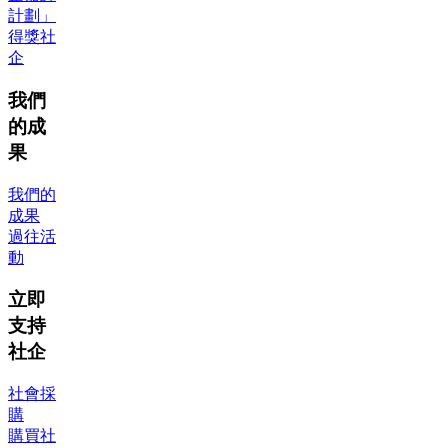
計劃」
得獎社
企
我們
的成
果
我們的
成果
過往活
動
立即
支持
社企
社會採
購
購買社