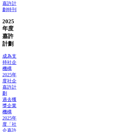
嘉許計
劃特刊
2025
年度
嘉許
計劃
成為支
持社企
機構
2025年
度社企
嘉許計
劃
過去獲
獎企業
機構
2025年
度「社
企嘉許