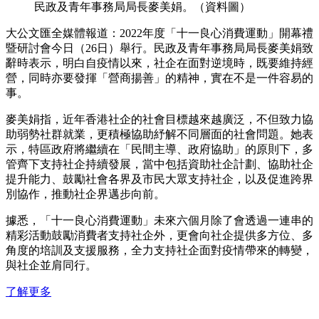
民政及青年事務局局長麥美娟。（資料圖）
大公文匯全媒體報道：2022年度「十一良心消費運動」開幕禮
暨研討會今日（26日）舉行。民政及青年事務局局長麥美娟致
辭時表示，明白自疫情以來，社企在面對逆境時，既要維持經
營，同時亦要發揮「營商揚善」的精神，實在不是一件容易的
事。
麥美娟指，近年香港社企的社會目標越來越廣泛，不但致力協
助弱勢社群就業，更積極協助紓解不同層面的社會問題。她表
示，特區政府將繼續在「民間主導、政府協助」的原則下，多
管齊下支持社企持續發展，當中包括資助社企計劃、協助社企
提升能力、鼓勵社會各界及市民大眾支持社企，以及促進跨界
別協作，推動社企界邁步向前。
據悉，「十一良心消費運動」未來六個月除了會透過一連串的
精彩活動鼓勵消費者支持社企外，更會向社企提供多方位、多
角度的培訓及支援服務，全力支持社企面對疫情帶來的轉變，
與社企並肩同行。
了解更多