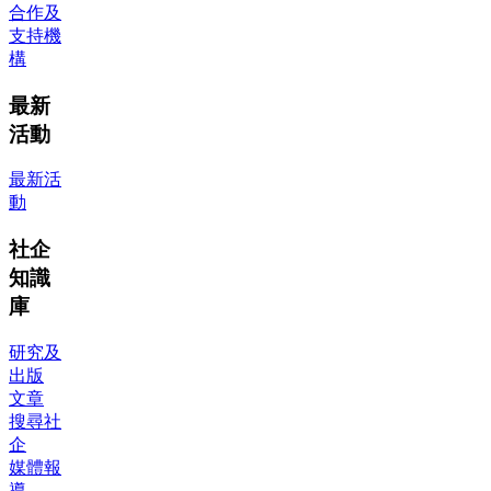
合作及
支持機
構
最新
活動
最新活
動
社企
知識
庫
研究及
出版
文章
搜尋社
企
媒體報
導