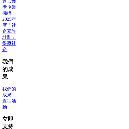
過去獲
獎企業
機構
2025年
度「社
企嘉許
計劃」
得獎社
企
我們
的成
果
我們的
成果
過往活
動
立即
支持