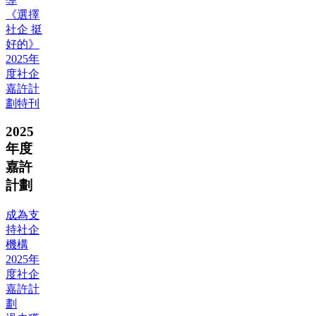
《選擇
社企 挺
好的》
2025年
度社企
嘉許計
劃特刊
2025
年度
嘉許
計劃
成為支
持社企
機構
2025年
度社企
嘉許計
劃