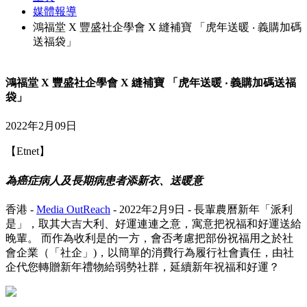
媒體報導
鴻福堂 X 豐盛社企學會 X 縫補寶 「虎年送暖 ‧ 義購加碼
送福袋」
鴻福堂 X 豐盛社企學會 X 縫補寶 「虎年送暖 ‧ 義購加碼送福
袋」
2022年2月09日
【Etnet】
為癌症病人及長期病患者添新衣、送暖意
香港 -
Media OutReach
- 2022年2月9日 - 長輩農曆新年「派利
是」，取其大吉大利、好運連連之意，寓意把祝福和好運送給
晚輩。 而作為收利是的一方，會否考慮把部份祝福用之於社
會企業（「社企」)，以簡單的消費行為履行社會責任，由社
企代您轉贈新年禮物給弱勢社群，延續新年祝福和好運？