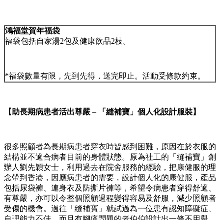
鴻福堂賀年福袋
福袋包括自家湯2包及健康飲品2枝。
*福袋數量有限，先到先得，送完即止。活動受條款約束。
【
助長期病患者活出尊嚴
– 「縫補寶」個人化設計服裝
】
很多照顧者為長期病患者穿衣時皆感到困難，原因在於衣服的
結構並不適合病者目前的身體狀態。原為社工的「縫補寶」創
辦人劉先穎女士，利用過去在院舍服務的經驗，把康健服的理
念帶到香港，因應病患者的需要，設計個人化的康健服，產品
包括尿袋褲、連身衣及防撕片褲等，希望令病患者穿得舒適、
有尊嚴，亦可以令整個照顧過程變得容易及舒服，減少照顧者
受傷的機會。過往「縫補寶」就試過為一位患有認知障礙症、
自理能力不佳，而且有腳痛問題的老伯伯設計出一條不用舉