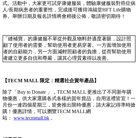
式。活動中，大家更可試穿康健服裝，體驗康健服裝對癌症病
人/長期病患者的重要性，完成後可獲得鴻福堂HFT Life購物
券。舉辦日期及報名詳情將會稍後公佈，敬請密切期待！
「縫補寶」的康健服不單從外觀及物料舒適度著眼，設計照
顧了使用者的需要，幫助使用者更易穿著。一方面增加使用
者的自顧能力，另一方面減輕照顧者的負擔，從而幫助使用
者建立更多自信和尊嚴，讓其心理質素得以改善。
【
TECM MALL 限定：精選社企賀年產品】
除了「Buy to Donate 」，TECM MALL 更推出了不同新年購
物優惠，供大家選購各式各樣的賀年貨品，自用送禮皆宜！一
月份一連四個星期三，皆會推出限時優惠，請大家記得準時搶
購！優惠詳情，可以瀏覽TECM MALL網
站：
www.tecmmall.hk
。