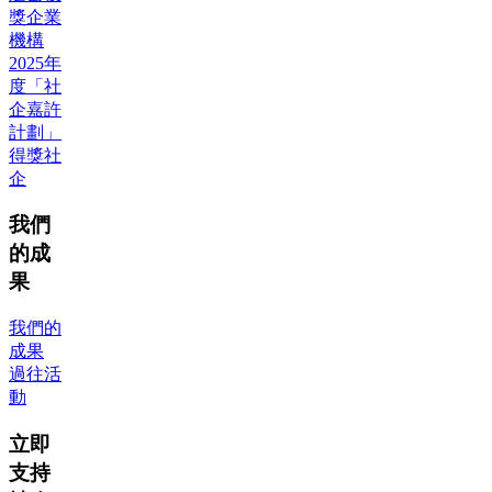
獎企業
機構
2025年
度「社
企嘉許
計劃」
得獎社
企
我們
的成
果
我們的
成果
過往活
動
立即
支持