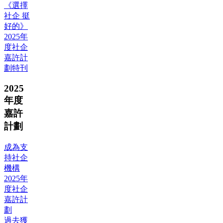
《選擇
社企 挺
好的》
2025年
度社企
嘉許計
劃特刊
2025
年度
嘉許
計劃
成為支
持社企
機構
2025年
度社企
嘉許計
劃
過去獲