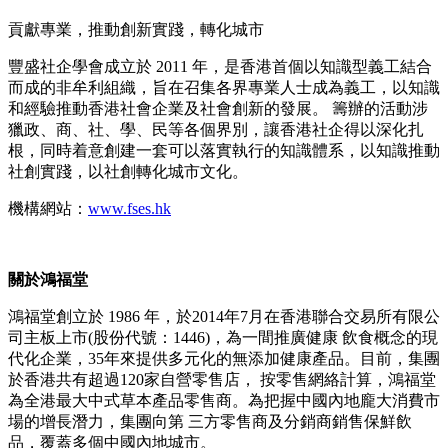
貢獻專業，推動創新實踐，轉化城市
豐盛社企學會成立於 2011 年，是香港首個以知識型義工結合
而成的非牟利組織，旨在召集各界專業人士成為義工，以知識
和經驗推動香港社會企業及社會創新的發展。 籌辦的活動涉
獵政、商、社、學、民等各個界別，讓香港社企得以深化扎
根，同時着意創建一套可以落實執行的知識體系，以知識推動
社創實踐，以社創轉化城市文化。
機構網站：
www.fses.hk
關於鴻福堂
鴻福堂創立於 1986 年，於2014年7月在香港聯合交易所有限公
司主板上市(股份代號：1446)，為一間推廣健康 飲食概念的現
代化企業，35年來提供多元化的無添加健康產品。目前，集團
於香港共有超過120家自營零售店， 按零售網絡計算，鴻福堂
為全港最大中式草本產品零售商。為把握中國內地龐大消費市
場的增長潛力，集團向第 三方零售商及分銷商銷售保鮮飲
品，覆蓋多個中國內地城市。