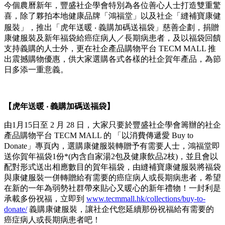
今個農曆新年，豐盛社企學會特別為各位善心人士打造雙重驚
喜，除了夥拍本地健康品牌「鴻福堂」以及社企「縫補寶康健
服裝」，推出「虎年送暖 ‧ 義購加碼送福袋」慈善企劃，捐贈
康健服裝及新年福袋給癌症病人／長期病患者，及以福袋回饋
支持義購的人士外，更在社企產品購物平台 TECM MALL 推
出震撼購物優惠，供大家選購各式各樣的社企賀年產品，為節
日多添一重意義。
【
虎年送暖
‧
義購加碼送福袋
】
由1月15日至 2 月 28 日，大家只要於豐盛社企學會籌辦的社企
產品購物平台 TECM MALL 的 「以消費傳遞愛 Buy to
Donate」專頁內，選購康健服裝轉贈予有需要人士，鴻福堂即
送你賀年福袋1份*(內含自家湯2包及健康飲品2枝)，並且會以
配對形式送出相應數目的賀年福袋，由縫補寶康健服裝將福袋
與康健服裝一併轉贈給有需要的癌症病人或長期病患者，希望
在新的一年為弱勢社群帶來貼心又暖心的新年禮物！一封利是
承載多份祝福，立即到
www.tecmmall.hk/collections/buy-to-
donate/
義購康健服裝，讓社企代您延續那份祝福給有需要的
癌症病人或長期病患者吧！