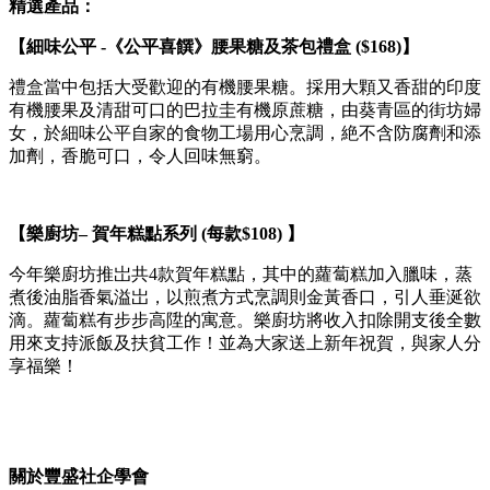
精選產品：
【細味公平 -《公平喜饌》腰果糖及茶包禮盒 ($168)】
禮盒當中包括大受歡迎的有機腰果糖。採用大顆又香甜的印度
有機腰果及清甜可口的巴拉圭有機原蔗糖，由葵青區的街坊婦
女，於細味公平自家的食物工場用心烹調，絶不含防腐劑和添
加劑，香脆可口，令人回味無窮。
【樂廚坊– 賀年糕點系列 (每款$108) 】
今年樂廚坊推岀共4款賀年糕點，其中的蘿蔔糕加入臘味，蒸
煮後油脂香氣溢岀，以煎煮方式烹調則金黃香口，引人垂涎欲
滴。蘿蔔糕有步步高陞的寓意。樂廚坊將收入扣除開支後全數
用來支持派飯及扶貧工作！並為大家送上新年祝賀，與家人分
享福樂！
關於豐盛社企學會