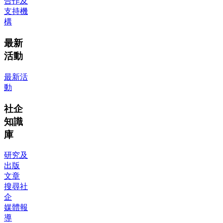
合作及
支持機
構
最新
活動
最新活
動
社企
知識
庫
研究及
出版
文章
搜尋社
企
媒體報
導