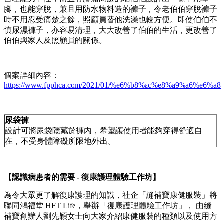
腳，也能穿脫，兼且用防水物料造的褲子，令老伯伯穿脫褲子
時不用忍受痛楚之餘，照顧員替他洗澡也較方便。即使伯伯不
慎尿濕褲子，亦容易清理，大大改善了伯伯的生活，更改善了
伯伯與家人及照顧員的關係。
個案詳細內容：
https://www.fpphca.com/2021/01/%e6%b8%ac%e8%a9%a6%e6%
尿袋褲
設計可將尿袋隱藏於褲內，希望讓使用者能夠穿得舒適自
在，不受身體障礙所限地外出。
【認識病患者的需要
-
復康護理體驗工作坊
】
為令大眾更了解復康護理的知識，社企「縫補寶康健服裝」將
聯同鴻福堂 HFT Life，舉辦「復康護理體驗工作坊」， 由縫
補寶創辦人劉先穎女士向大家介紹康健服裝的種類以及使用方