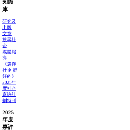
知識
庫
研究及
出版
文章
搜尋社
企
媒體報
導
《選擇
社企 挺
好的》
2025年
度社企
嘉許計
劃特刊
2025
年度
嘉許