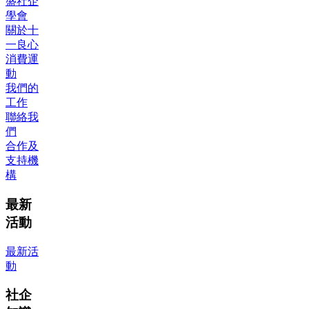
盛社企
學會
關於十
一良心
消費運
動
我們的
工作
聯絡我
們
合作及
支持機
構
最新
活動
最新活
動
社企