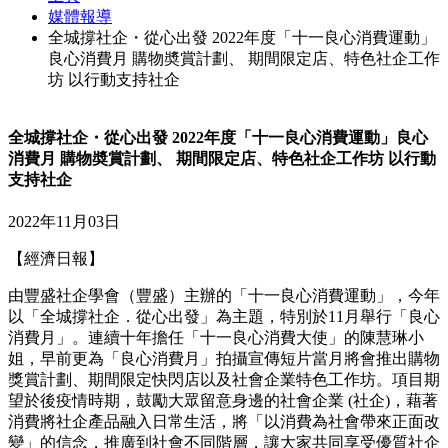
媒體報導
全城撐社企・從心出發 2022年度「十一良心消費運動」
良心消費月 購物奬賞計劃、 期間限定店、特色社企工作
坊 以行動支持社企
全城撐社企・從心出發 2022年度「十一良心消費運動」良心
消費月 購物奬賞計劃、 期間限定店、特色社企工作坊 以行動
支持社企
2022年11月03日
【經濟日報】
由豐盛社企學會（豐盛）主辦的「十一良心消費運動」，今年
以「全城撐社企．從心出發」為主題，特別於11月舉行「良心
消費月」。連續十年擔任「十一良心消費大使」的陳慧琳小
姐，早前更為「良心消費月」拍攝宣傳短片當月將會推出購物
獎賞計劃、期間限定快閃店以及社會企業特色工作坊。項目期
望於後疫情時期，鼓勵大眾留意身邊的社會企業 (社企)，藉著
消費將社企產品融入日常生活，將「以消費為社會帶來正面改
變」的信念，推廣到社會不同階層，讓大家共同享受優質社企