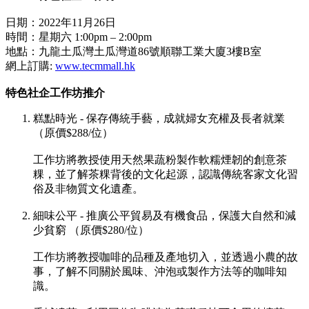
日期：2022年11月26日
時間：星期六 1:00pm – 2:00pm
地點：九龍土瓜灣土瓜灣道86號順聯工業大廈3樓B室
網上訂購:
www.tecmmall.hk
特色社企工作坊推介
糕點時光 - 保存傳統手藝，成就婦女充權及長者就業
（原價$288/位）
工作坊將教授使用天然果蔬粉製作軟糯煙韌的創意茶
粿，並了解茶粿背後的文化起源，認識傳統客家文化習
俗及非物質文化遺產。
細味公平 - 推廣公平貿易及有機食品，保護大自然和減
少貧窮 （原價$280/位）
工作坊將教授咖啡的品種及產地切入，並透過小農的故
事，了解不同關於風味、沖泡或製作方法等的咖啡知
識。