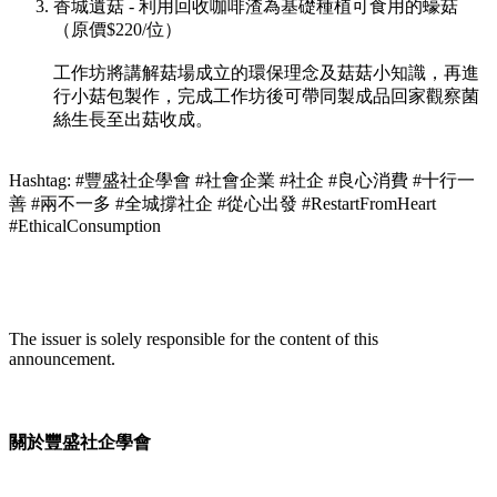
香城遺菇 - 利用回收咖啡渣為基礎種植可食用的蠔菇
（原價$220/位）
工作坊將講解菇場成立的環保理念及菇菇小知識，再進
行小菇包製作，完成工作坊後可帶同製成品回家觀察菌
絲生長至出菇收成。
Hashtag: #豐盛社企學會 #社會企業 #社企 #良心消費 #十行一
善 #兩不一多 #全城撐社企 #從心出發 #RestartFromHeart
#EthicalConsumption
The issuer is solely responsible for the content of this
announcement.
關於豐盛社企學會