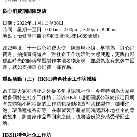
良心消費期間限定店
日期：2022年11月1日至30日
時間：星期一至日 10:00am - 2:00pm；3:00pm - 8:00pm
地點：怡健堂中醫 (將軍澳廣場1樓1-089號舖)
2022年度「十一良心消費大使」陳慧琳小姐，早前為「良心消
費月」拍攝宣傳短片，對社企工作坊活動大感興趣，更親自跟
糕點時光的師傅學習製作本地名物茶粿，並認為沒有想像中困
難，就如支持良心消費一樣容易。
重點活動（三）
HK$11特色社企工作坊體驗
為了讓大家在購物之外從多角度認識社企，今年特別為大家精
選多個特色社企工作坊，並以HK$11超抵價讓公眾於指定日期
率先體驗不同種類的工作坊包括動物造型茶粿製作、咖啡沖
泡、環保種植香菇等，在學習製作產品同時認識本地社企的背
後故事，將自家作品帶回家之餘，也將這份親身感受帶回生
活。
HK$11
特色社企工作坊