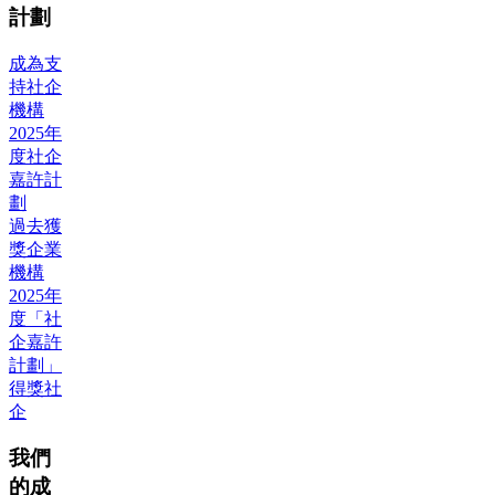
計劃
成為支
持社企
機構
2025年
度社企
嘉許計
劃
過去獲
獎企業
機構
2025年
度「社
企嘉許
計劃」
得獎社
企
我們
的成