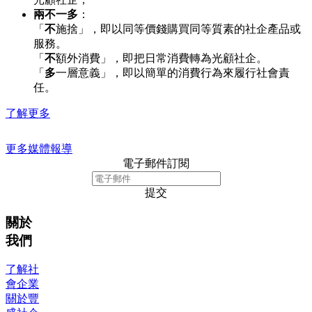
兩不一多
：
「
不
施捨」，即以同等價錢購買同等質素的社企產品或
服務。
「
不
額外消費」，即把日常消費轉為光顧社企。
「
多
一層意義」，即以簡單的消費行為來履行社會責
任。
了解更多
更多媒體報導
電子郵件訂閱
提交
關於
我們
了解社
會企業
關於豐