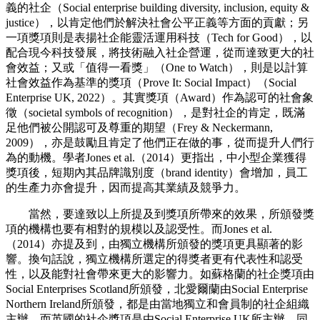
義的社企（Social enterprise building diversity, inclusion, equity &
justice），以肯定他們於解決社會公平正義等方面的貢獻；另
一項獎項則是表揚社企能靈活運用科技（Tech for Good），以
配合現今科技發展，將技術融入社企營運，從而達致更大的社
會效益；又或「值得一看獎」（One to Watch），則是以計算
社會效益作為基準的獎項（Prove It: Social Impact）（Social
Enterprise UK, 2022）。其實獎項（Award）作為認可的社會象
徵（societal symbols of recognition），是對社企的肯定，既滿
足他們被公開認可及尊重的期望（Frey & Neckermann,
2009），亦是鼓勵且肯定了他們正在做的事，從而提升人們行
為的動機。學者Jones et al.（2014）更指出，中小型企業獲得
獎項後，短期內其品牌識別度（brand identity）會增加，員工
的生產力亦會提升，因而提高其業績及競爭力。
當然，要達致以上所提及到獎項所帶來的效果，所頒發獎
項的機構也要有相對的規模以及認受性。而Jones et al.
（2014）亦提及到，由獨立機構所頒發的獎項更具顯著的影
響。換句話說，獨立機構所選定的得獎者更有代表性和認受
性，以及能對社會帶來更大的影響力。如蘇格蘭的社企獎項由
Social Enterprises Scotland所頒發，北愛爾蘭由Social Enterprise
Northern Ireland所頒發，都是由當地獨立和會員制的社企組織
主辦。而英國的社企獎項是由Social Enterprise UK所主辦，同