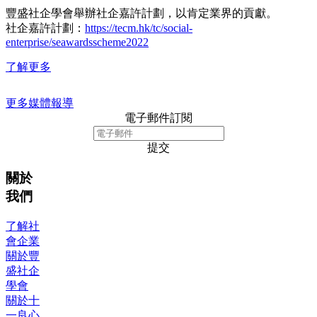
豐盛社企學會舉辦社企嘉許計劃，以肯定業界的貢獻。
社企嘉許計劃：
https://tecm.hk/tc/social-
enterprise/seawardsscheme2022
了解更多
更多媒體報導
電子郵件訂閱
提交
關於
我們
了解社
會企業
關於豐
盛社企
學會
關於十
一良心