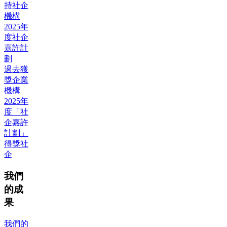
持社企
機構
2025年
度社企
嘉許計
劃
過去獲
獎企業
機構
2025年
度「社
企嘉許
計劃」
得獎社
企
我們
的成
果
我們的