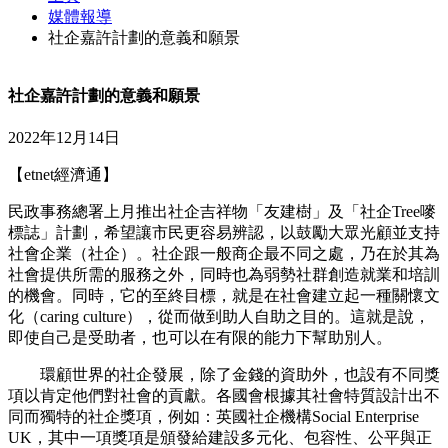
媒體報導
社企嘉許計劃的意義和願景
社企嘉許計劃的意義和願景
2022年12月14日
【etnet經濟通】
民政事務總署上月推出社企吉祥物「友建樹」及「社企Tree嘜
標誌」計劃，希望讓市民更容易辨認，以鼓勵大眾光顧並支持
社會企業（社企）。社企跟一般商企最不同之處，乃在於其為
社會提供所需的服務之外，同時也為弱勢社群創造就業和培訓
的機會。同時，它的至終目標，就是在社會建立起一種關懷文
化（caring culture），從而做到助人自助之目的。這就是說，
即使自己是受助者，也可以在有限的能力下幫助別人。
環顧世界的社企發展，除了金錢的資助外，也設有不同獎
項以肯定他們對社會的貢獻。各國會根據其社會特質設計出不
同而獨特的社企獎項，例如：英國社企機構Social Enterprise
UK，其中一項獎項是頒發給建設多元化、包容性、公平與正