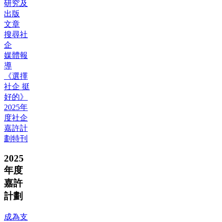
研究及
出版
文章
搜尋社
企
媒體報
導
《選擇
社企 挺
好的》
2025年
度社企
嘉許計
劃特刊
2025
年度
嘉許
計劃
成為支