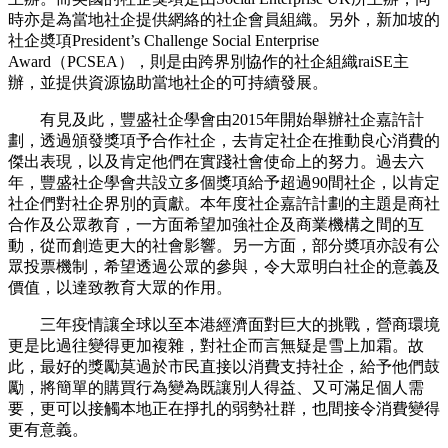
時亦是為當地社企提供網絡的社企會員組織。另外，新加坡的
社企奬項President’s Challenge Social Enterprise
Award（PCSEA），則是由跨界別協作的社企組織raiSE主
辦，並提供資源協助當地社企的可持續發展。
有見及此，豐盛社企學會由2015年開始舉辦社企嘉許計
劃，透過頒發獎項予合作社企，去肯定社企在推動良心消費的
傑出表現，以及肯定他們在實踐社會使命上的努力。過去六
年，豐盛社企學會共設立多個獎項給予超過90間社企，以肯定
社企們對社企界別的貢獻。本年度社企嘉許計劃的主題是商社
合作及公眾教育，一方面希望加強社企及商業機構之間的互
動，從而創造更大的社會影響。另一方面，部分奬項亦設有公
眾投票機制，希望透過公眾的參與，令大眾明白社企的意義及
價值，以達致教育大眾的作用。
三年疫情讓全球以至本港經濟面對巨大的挑戰，營商環境
更是比過往變得更加複雜，對社企而言無疑是雪上加霜。故
此，最好的獎勵莫過於市民直接以消費支持社企，給予他們鼓
勵，將簡單的購買行為變為既讓別人得益、又可滿足個人需
要，更可以接觸本地正在掙扎的弱勢社群，也間接令消費變得
更有意義。