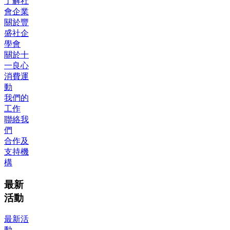
了解社
會企業
關於豐
盛社企
學會
關於十
一良心
消費運
動
我們的
工作
聯絡我
們
合作及
支持機
構
最新
活動
最新活
動