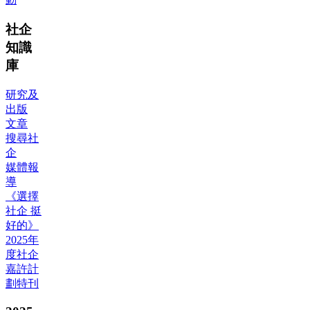
社企
知識
庫
研究及
出版
文章
搜尋社
企
媒體報
導
《選擇
社企 挺
好的》
2025年
度社企
嘉許計
劃特刊