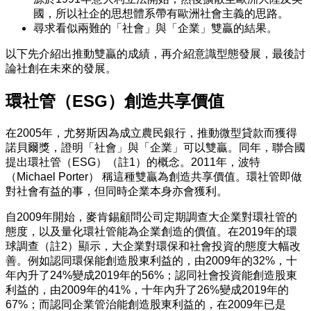
國，所以社企的思想體系帶有歐洲社會主義的思路。
尋求看似兩難的「社會」與「企業」雙贏的結果。
以下先介紹出推動雙贏的成績，再介紹意識型態發展，最後討
論社創在未來的發展。
環社管（ESG）創造共享價值
在2005年，尤努斯因為成立農民銀行，推動微型貸款而獲得
諾貝爾獎，證明「社會」與「企業」可以雙贏。同年，聯合國
提出環社管（ESG）（註1）的概念。2011年，波特
（Michael Porter） 稱這種雙贏為創造共享價值。環社管即做
對社會有益的事，但同時企業本身亦會獲利。
自2009年開始，麥肯錫顧問公司定期調查大企業對環社管的
態度，以及量化環社管能為企業創造的價值。在2019年的環
球調查（註2）顯示，大企業對環保和社會投資的態度大幅改
善。例如認同環保能創造股東利益的，由2009年的32%，十
年內升了24%變成2019年的56%；認同社會投資能創造股東
利益的，由2009年的41%，十年內升了26%變成2019年的
67%；而認同企業管治能創造股東利益的，在2009年已是