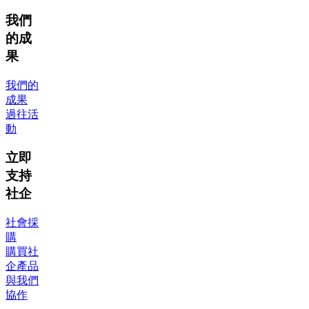
我們
的成
果
我們的
成果
過往活
動
立即
支持
社企
社會採
購
購買社
企產品
與我們
協作