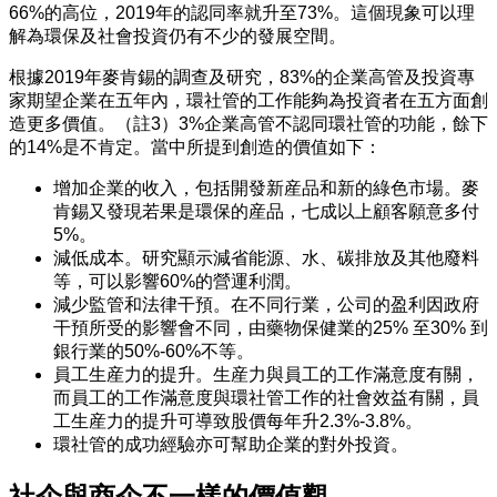
66%的高位，2019年的認同率就升至73%。這個現象可以理
解為環保及社會投資仍有不少的發展空間。
根據2019年麥肯錫的調查及研究，83%的企業高管及投資專
家期望企業在五年內，環社管的工作能夠為投資者在五方面創
造更多價值。（註3）3%企業高管不認同環社管的功能，餘下
的14%是不肯定。當中所提到創造的價值如下：
增加企業的收入，包括開發新産品和新的綠色市場。麥
肯錫又發現若果是環保的産品，七成以上顧客願意多付
5%。
減低成本。研究顯示減省能源、水、碳排放及其他廢料
等，可以影響60%的營運利潤。
減少監管和法律干預。在不同行業，公司的盈利因政府
干預所受的影響會不同，由藥物保健業的25% 至30% 到
銀行業的50%-60%不等。
員工生産力的提升。生産力與員工的工作滿意度有關，
而員工的工作滿意度與環社管工作的社會效益有關，員
工生産力的提升可導致股價每年升2.3%-3.8%。
環社管的成功經驗亦可幫助企業的對外投資。
社企與商企不一樣的價值觀