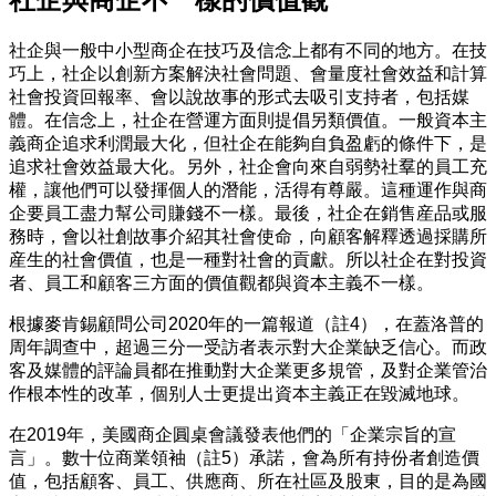
社企與一般中小型商企在技巧及信念上都有不同的地方。在技
巧上，社企以創新方案解決社會問題、會量度社會效益和計算
社會投資回報率、會以說故事的形式去吸引支持者，包括媒
體。在信念上，社企在營運方面則提倡另類價值。一般資本主
義商企追求利潤最大化，但社企在能夠自負盈虧的條件下，是
追求社會效益最大化。另外，社企會向來自弱勢社羣的員工充
權，讓他們可以發揮個人的潛能，活得有尊嚴。這種運作與商
企要員工盡力幫公司賺錢不一樣。最後，社企在銷售産品或服
務時，會以社創故事介紹其社會使命，向顧客解釋透過採購所
産生的社會價值，也是一種對社會的貢獻。所以社企在對投資
者、員工和顧客三方面的價值觀都與資本主義不一樣。
根據麥肯錫顧問公司2020年的一篇報道（註4），在蓋洛普的
周年調查中，超過三分一受訪者表示對大企業缺乏信心。而政
客及媒體的評論員都在推動對大企業更多規管，及對企業管治
作根本性的改革，個别人士更提出資本主義正在毀滅地球。
在2019年，美國商企圓桌會議發表他們的「企業宗旨的宣
言」。數十位商業領袖（註5）承諾，會為所有持份者創造價
值，包括顧客、員工、供應商、所在社區及股東，目的是為國