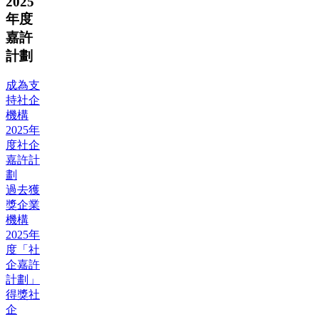
2025
年度
嘉許
計劃
成為支
持社企
機構
2025年
度社企
嘉許計
劃
過去獲
獎企業
機構
2025年
度「社
企嘉許
計劃」
得獎社
企