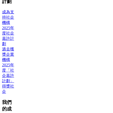
計劃
成為支
持社企
機構
2025年
度社企
嘉許計
劃
過去獲
獎企業
機構
2025年
度「社
企嘉許
計劃」
得獎社
企
我們
的成