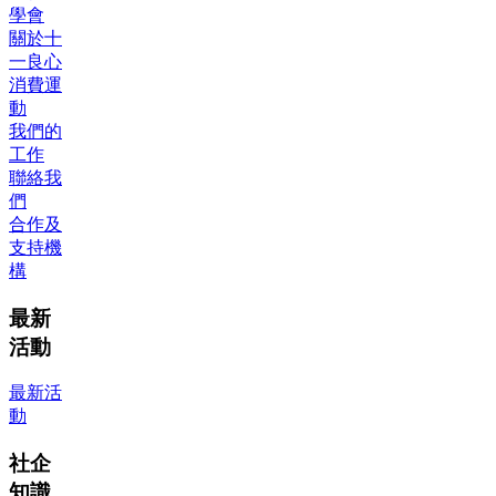
學會
關於十
一良心
消費運
動
我們的
工作
聯絡我
們
合作及
支持機
構
最新
活動
最新活
動
社企
知識