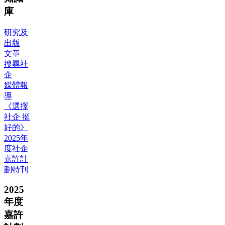
庫
研究及
出版
文章
搜尋社
企
媒體報
導
《選擇
社企 挺
好的》
2025年
度社企
嘉許計
劃特刊
2025
年度
嘉許