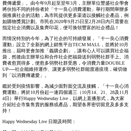
費傳遞愛」。由今年9月起至翌年3月，主辦單位豐盛社企學會
將伙拍不同的持份者於「十一良心消費運動」舉行期間舉辦多
個推廣社企的活動，為市民提供更多渠道以接觸社企產品，例
如購物獎賞計劃。市民在2020年9月25日至2月28日内只需要在
指定社企消費以及集齊印花，便可換領豐富的社企禮品！
而情況特別的今年，為了社企的可持續發展，「十一良心消費
運動」設立了全新的網上銷售平台TECM MALL，並將於10月
推出，屆時更會加推「義購企劃」，讓有心人可以購買社企福
袋，然後由主辦單位和合作社企把福袋送到弱勢社群手上。消
費者愈買得多，便愈多弱勢社群受惠，令消費力量DOUBLE
UP──社企能維持運作、讓更多弱勢社群能渡過疫境，確切做
到「以消費傳遞愛」。
鑑於受到疫情影響，為減少面對面交流及接觸，「十一良心消
費運動」將於10月份起一連四個週三（10月14、21、28及11月
4日）舉行Happy Wednesday Live，以網上直播形式，為大家
介紹社企市集售賣的服務或產品，期望各界密切留意及多多支
持！
Happy Wednesday Live 日期及時間：