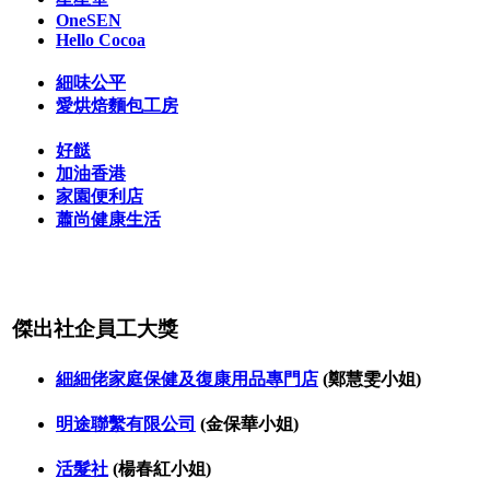
OneSEN
Hello Cocoa
細味公平
愛烘焙麵包工房
好餸
加油香港
家園便利店
蕭尚健康生活
傑出社企員工大獎
細細佬家庭保健及復康用品專門店
(鄭慧雯小姐)
明途聯繫有限公司
(金保華小姐)
活髮社
(楊春紅小姐)