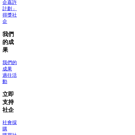
企嘉許
計劃」
得獎社
企
我們
的成
果
我們的
成果
過往活
動
立即
支持
社企
社會採
購