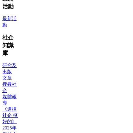
活動
最新活
動
社企
知識
庫
研究及
出版
文章
搜尋社
企
媒體報
導
《選擇
社企 挺
好的》
2025年