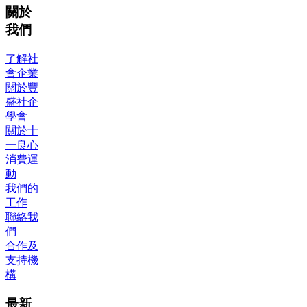
關於
我們
了解社
會企業
關於豐
盛社企
學會
關於十
一良心
消費運
動
我們的
工作
聯絡我
們
合作及
支持機
構
最新