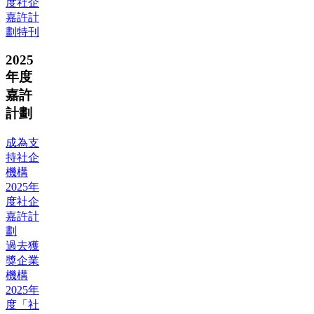
度社企
嘉許計
劃特刊
2025
年度
嘉許
計劃
成為支
持社企
機構
2025年
度社企
嘉許計
劃
過去獲
獎企業
機構
2025年
度「社