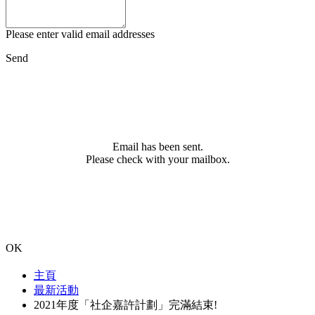
Please enter valid email addresses
Send
Email has been sent.
Please check with your mailbox.
OK
主頁
最新活動
2021年度「社企嘉許計劃」完滿結束!