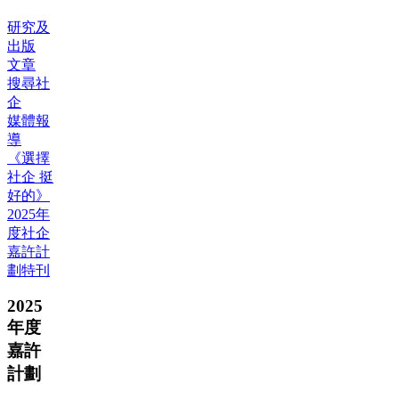
研究及
出版
文章
搜尋社
企
媒體報
導
《選擇
社企 挺
好的》
2025年
度社企
嘉許計
劃特刊
2025
年度
嘉許
計劃