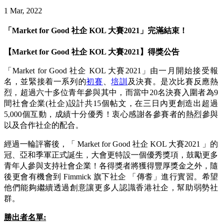
1 Mar, 2022
「Market for Good 社企 KOL 大賽2021」完滿結束！
【Market for Good 社企 KOL 大賽2021】得獎公告
「Market for Good 社企 KOL 大賽2021」由一月開始接受報
名，並緊接着一系列的
初賽
、
培訓
及決賽。是次比賽反應熱
烈，超過六十多位青年參與其中，而當中20名決賽入圍者為9
間社會企業(社企)設計共15個帖文，在三日內更創造出超過
5,000個互動，成績十分優秀！衷心感謝各參賽者的熱烈參與
以及合作社企的配合。
經過一輪評審後，「 Market for Good 社企 KOL 大賽2021 」的
冠、亞和季軍正式誕生，大會更特設一個優秀獎項，鼓勵更多
青年人參與支持社會企業！各得獎者將獲得豐厚獎金之外，隨
後更會有機會到 Fimmick 旗下社企 「傳耆」進行實習。希望
他們能夠繼續透過創意讓更多人認識香港社企，幫助弱勢社
群。
勝出者名單: