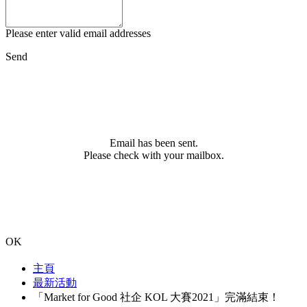
Please enter valid email addresses
Send
Email has been sent.
Please check with your mailbox.
OK
主頁
最新活動
「Market for Good 社企 KOL 大賽2021」完滿結束！