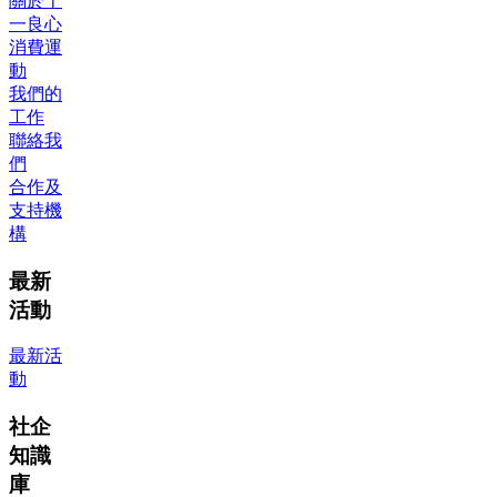
關於十
一良心
消費運
動
我們的
工作
聯絡我
們
合作及
支持機
構
最新
活動
最新活
動
社企
知識
庫