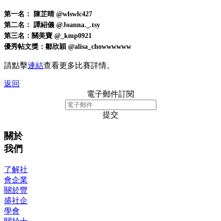
第一名： 陳芷晴 @wlswlc427
第二名： 譚紹儀 @Joanna._.tsy
第三名：關美寶 @_kmp0921
優秀帖文獎：鄒欣穎 @alisa_chowwwwww
請點擊
連結
查看更多比賽詳情。
返回
電子郵件訂閱
提交
關於
我們
了解社
會企業
關於豐
盛社企
學會