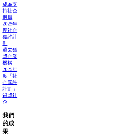
成為支
持社企
機構
2025年
度社企
嘉許計
劃
過去獲
獎企業
機構
2025年
度「社
企嘉許
計劃」
得獎社
企
我們
的成
果