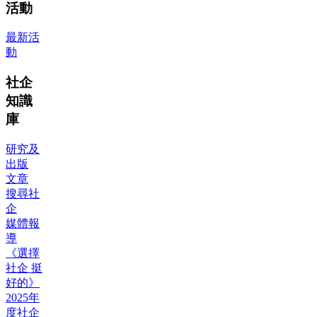
活動
最新活
動
社企
知識
庫
研究及
出版
文章
搜尋社
企
媒體報
導
《選擇
社企 挺
好的》
2025年
度社企