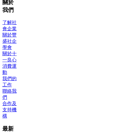
關於
我們
了解社
會企業
關於豐
盛社企
學會
關於十
一良心
消費運
動
我們的
工作
聯絡我
們
合作及
支持機
構
最新