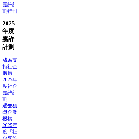
嘉許計
劃特刊
2025
年度
嘉許
計劃
成為支
持社企
機構
2025年
度社企
嘉許計
劃
過去獲
獎企業
機構
2025年
度「社
企嘉許