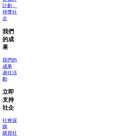
計劃」
得獎社
企
我們
的成
果
我們的
成果
過往活
動
立即
支持
社企
社會採
購
購買社