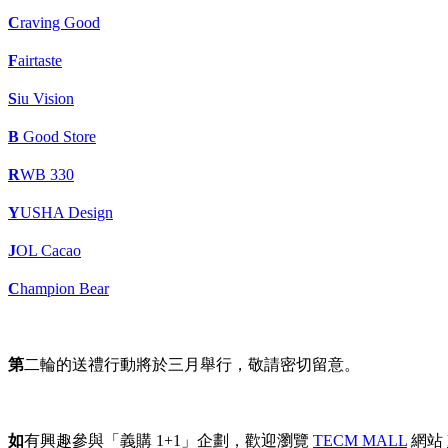
C
raving Good
F
airtaste
S
iu Vision
B
Good Store
R
WB 330
Y
USHA Design
J
OL Cacao
C
hampion Bear
第
二輪的送禮行動將於三月舉行，敬請密切留意。
如
有興趣參與「義購 1+1」企劃，歡迎瀏覽
TECM MALL
網站