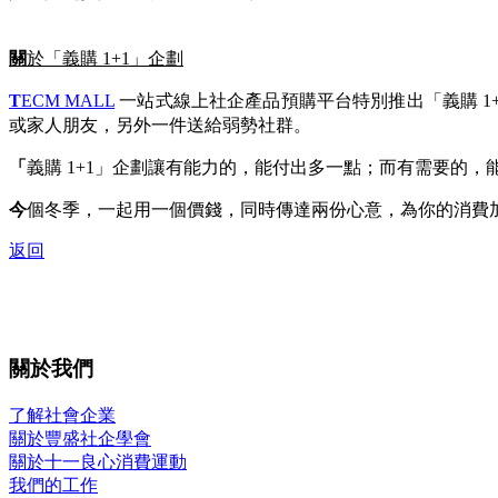
關
於「義購 1+1」企劃
T
ECM MALL
一站式線上社企產品預購平台特別推出「義購 1+
或家人朋友，另外一件送給弱勢社群。
「
義購 1+1」企劃讓有能力的，能付出多一點；而有需要的，
今
個冬季，一起用一個價錢，同時傳達兩份心意，為你的消費
返回
關於我們
了解社會企業
關於豐盛社企學會
關於十一良心消費運動
我們的工作