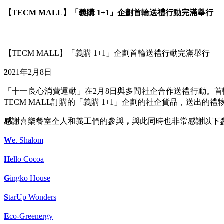
【TECM MALL】「義購 1+1」企劃首輪送禮行動完滿舉行
【
TECM MALL】「義購 1+1」企劃首輪送禮行動完滿舉行
2
021年2月8日
「
十一良心消費運動」在2月8日與多間社企合作送禮行動。
TECM MALL訂購的「義購 1+1」企劃的社企貨品，送
感
謝喜樂餐室仝人和義工們的參與
，
與此同時也非常感謝以下
W
e. Shalom
H
ello Cocoa
G
ingko House
S
tarUp Wonders
E
co-Greenergy