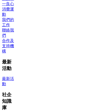
一良心
消費運
動
我們的
工作
聯絡我
們
合作及
支持機
構
最新
活動
最新活
動
社企
知識
庫