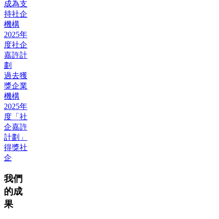
成為支
持社企
機構
2025年
度社企
嘉許計
劃
過去獲
獎企業
機構
2025年
度「社
企嘉許
計劃」
得獎社
企
我們
的成
果