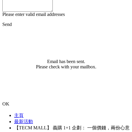
Please enter valid email addresses
Send
Email has been sent.
Please check with your mailbox.
OK
主頁
最新活動
【TECM MALL】 義購 1+1 企劃： 一個價錢，兩份心意