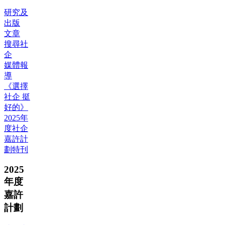
研究及
出版
文章
搜尋社
企
媒體報
導
《選擇
社企 挺
好的》
2025年
度社企
嘉許計
劃特刊
2025
年度
嘉許
計劃