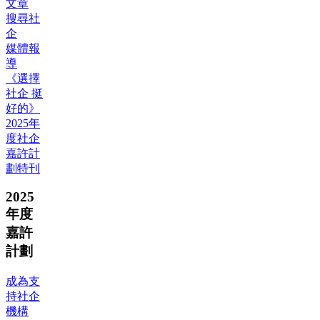
文章
搜尋社
企
媒體報
導
《選擇
社企 挺
好的》
2025年
度社企
嘉許計
劃特刊
2025
年度
嘉許
計劃
成為支
持社企
機構