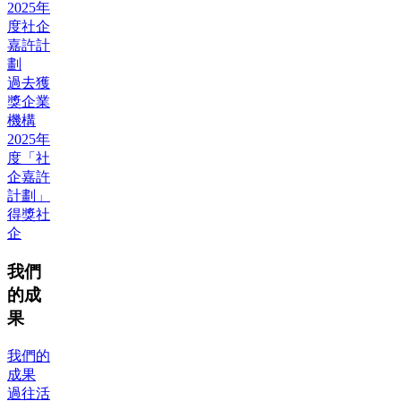
2025年
度社企
嘉許計
劃
過去獲
獎企業
機構
2025年
度「社
企嘉許
計劃」
得獎社
企
我們
的成
果
我們的
成果
過往活