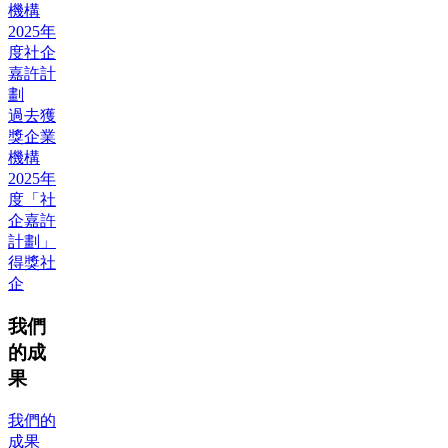
機構
2025年
度社企
嘉許計
劃
過去獲
獎企業
機構
2025年
度「社
企嘉許
計劃」
得獎社
企
我們
的成
果
我們的
成果