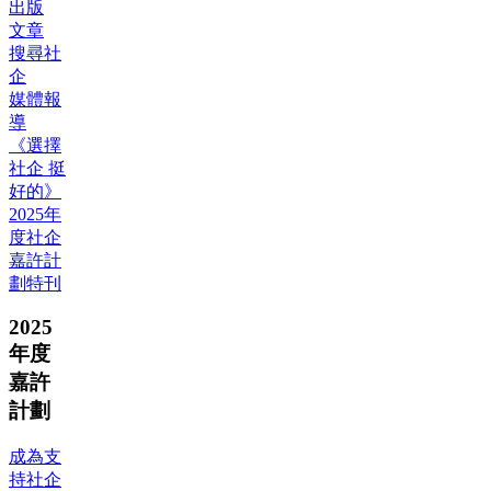
出版
文章
搜尋社
企
媒體報
導
《選擇
社企 挺
好的》
2025年
度社企
嘉許計
劃特刊
2025
年度
嘉許
計劃
成為支
持社企