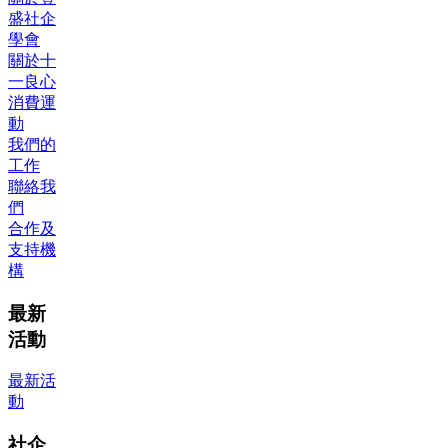
盛社企
學會
關於十
一良心
消費運
動
我們的
工作
聯絡我
們
合作及
支持機
構
最新
活動
最新活
動
社企