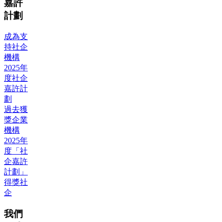
嘉許
計劃
成為支
持社企
機構
2025年
度社企
嘉許計
劃
過去獲
獎企業
機構
2025年
度「社
企嘉許
計劃」
得獎社
企
我們