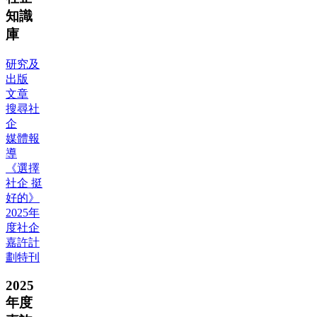
知識
庫
研究及
出版
文章
搜尋社
企
媒體報
導
《選擇
社企 挺
好的》
2025年
度社企
嘉許計
劃特刊
2025
年度