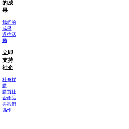
的成
果
我們的
成果
過往活
動
立即
支持
社企
社會採
購
購買社
企產品
與我們
協作