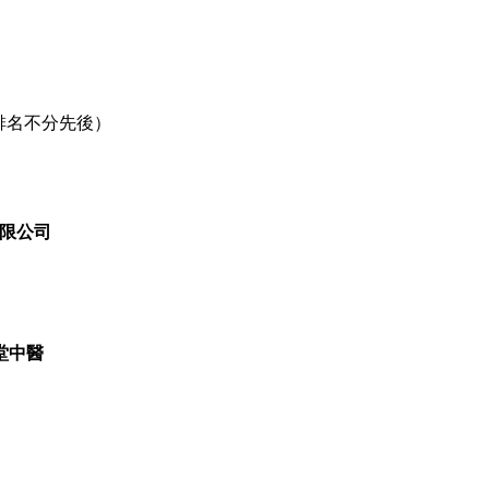
排名不分先後）
貨站有限公司
 怡健堂中醫