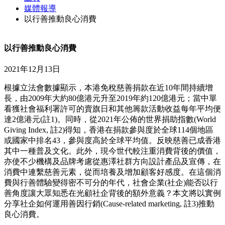
媒體報導
以行善推動良心消費
以行善推動良心消費
2021年12月13日
根據立法會數據顯示，本港免稅慈善捐款在近10年間持續增
長，由2009年大約80億港元升至2019年約120億港元；當中單
看獲社會福利署許可的賣旗日和其他籌款活動收益每年平均便
達2億港元(註1)。同時，從2021年公佈的世界捐助指數(World
Giving Index, 註2)得知，香港在捐款參與度於全球114個地區
或國家中排名43，參與度高於全球平均值。反映慈善已成香港
其中一種普及文化。此外，現今世代較注重消費背後的價值，
亦使不少機構及品牌考慮從惠澤社群方向設計產品及宣傳，在
消費中連繫慈善元素，從而培養及增加顧客好感度。在這個消
費與行善體驗變得密不可分的年代，社會企業(社企)能否以行
善角度讓大眾知悉在光顧社企背後的額外意義？本文將以實例
分享社企如何運用善因行銷(Cause-related marketing, 註3)推動
良心消費。