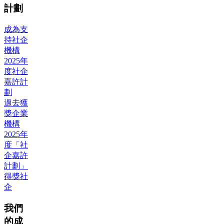
計劃
成為支
持社企
機構
2025年
度社企
嘉許計
劃
過去獲
獎企業
機構
2025年
度「社
企嘉許
計劃」
得獎社
企
我們
的成