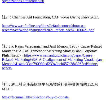
organizations.htm#endnote6
註2:：Charities Aid Foundation,
CAF World Giving Index 2021
.
https://www.cafonline.org/docs/default-source/about-us-
research/cafworldgivingindex2021_report_web2_100621.pdf
註3：P. Rajan Varadarajan and Anil Menon (1988). Cause-Related
Marketing: A Coalignment of Marketing Strategy and Corporate
Philanthropy -
https://www.semanticscholar.org/paper/Cause-
Related-Marketing%3A-A-Coalignment-of-Marketing-Varadarajan-
Menon/c414cdc33ee790980cd23940beb657e28a3967cd#citing-
papers
註4：網上社企產品購物平台為豐盛社企學會籌辦的TECM
MALL
​​https://tecmmall.hk/collections/buy-to-donate