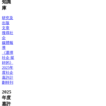
知識
庫
研究及
出版
文章
搜尋社
企
媒體報
導
《選擇
社企 挺
好的》
2025年
度社企
嘉許計
劃特刊
2025
年度
嘉許