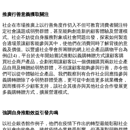
推廣行善意義獲取關注
社企在市場推廣上以行善角度作切入不但可教育消費者關注特
定社會議題或弱勢群體，甚至能夠創造新的顧客體驗及營運模
式。社企不妨從自身服務對象或社會問題出發，探索如何製造
合適場景讓顧客能參與其中，使他們在消費同時了解背後的意
義及價值。以豐盛社企學會所籌辦的網上社企產品購物平台為
例(註4)，平台於去年開始嘗試推動以義購轉贈方式讓顧客購
買社企商戶產品，企劃初期讓顧客以一個價錢購買兩款社企產
品自用及轉贈給弱勢群體，不但讓顧客能夠參與行善，亦令他
們可以從中體驗社企產品。我們觀察到有合作社企回應指參與
義購轉贈除了令弱勢群體受惠，更可從中創造更多就業機會，
因而獲得不少顧客支持，該社企其後亦與其他社企合作發展更
多義購轉贈方式，擴展營運模式。
強調自身推動效益引發共鳴
以社企銀杏館作例子，他們在疫情下作出的轉型最能彰顯社企
在社會中的角色。雖然疫情令業務受影響，但憑著對弱勢群體