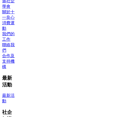
盛社企
學會
關於十
一良心
消費運
動
我們的
工作
聯絡我
們
合作及
支持機
構
最新
活動
最新活
動
社企