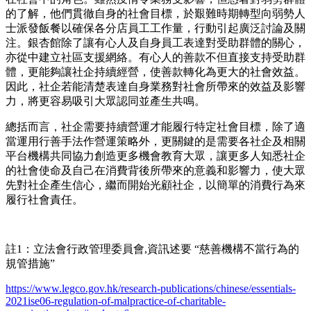
的了解，他們貫徹自身的社會目標，於艱難時期轉型向弱勢人
士派發飯餐以確保各分店員工工作量，行動引起廣泛討論及關
注。銀杏館除了讓有心人及自身員工表達對受助群體的關心，
亦從中建立社區支援網絡。有心人的善款不但直接支持受助群
體，更能夠讓社企持續經營，使善款轉化為更大的社會效益。
因此，社企若能清楚表達自身業務對社會所帶來的效益及影響
力，將更容易吸引大眾認同並產生共鳴。
總括而言，社企需要持續營運才能履行特定社會目標，除了適
當運用行善手法作營運策略外，更關鍵的是需要各社企及相關
平台機構共同協力創造更多機會教育大眾，讓更多人知悉社企
的社會使命及自己在消費背後所帶來的意義和影響力，使大眾
先對社企產生信心，繼而開始光顧社企，以簡單的消費行為來
履行社會責任。
註1：立法會行政管理委員會,資訊述要 “慈善機構不當行為的
規管措施”
https://www.legco.gov.hk/research-publications/chinese/essentials-
2021ise06-regulation-of-malpractice-of-charitable-