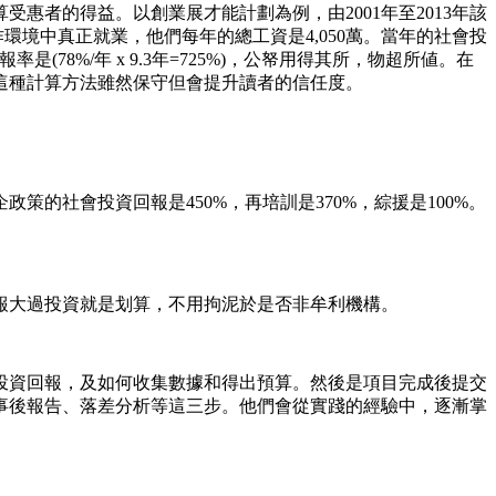
者的得益。以創業展才能計劃為例，由2001年至2013年該
作環境中真正就業，他們每年的總工資是4,050萬。當年的社會投
是(78%/年 x 9.3年=725%)，公帑用得其所，物超所値。在
這種計算方法雖然保守但會提升讀者的信任度。
的社會投資回報是450%，再培訓是370%，綜援是100%。
回報大過投資就是划算，不用拘泥於是否非牟利機構。
投資回報，及如何收集數據和得出預算。然後是項目完成後提交
事後報告、落差分析等這三步。他們會從實踐的經驗中，逐漸掌