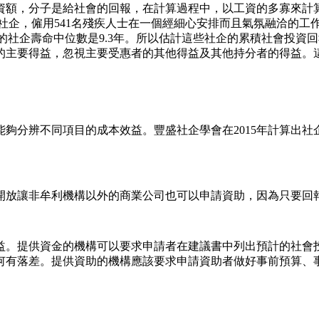
額，分子是給社會的回報，在計算過程中，以工資的多寡來計算受惠
間社企，僱用541名殘疾人士在一個經細心安排而且氣氛融洽的工
計劃的社企壽命中位數是9.3年。所以估計這些社企的累積社會投資回報率
的主要得益，忽視主要受惠者的其他得益及其他持分者的得益。
分辨不同項目的成本效益。豐盛社企學會在2015年計算出社企政策
劃開放讓非牟利機構以外的商業公司也可以申請資助，因為只要
益。提供資金的機構可以要求申請者在建議書中列出預計的社會
何有落差。提供資助的機構應該要求申請資助者做好事前預算、