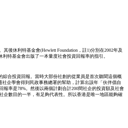
I)的概念。其後休利特基金會(Hewlett Foundation，註1)分別在2002年及
年休利特基金會出版了一本量度社會投資回報率的指引。
07年的綜合投資回報。當時大部份社創的從業員是首次聽聞這個概
豐盛社企學會得到民政事務總署的幫助，計算出該年「伙伴倡自
回報率是78%。然後以兩個計劃合計200間社企的投資額及社會
間社企數目的一半，有足夠代表性。所以香港是唯一地區能夠確