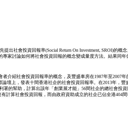
EDF)首先提出社會投資回報率(Social Return On Investment, SRO
自歐美的專家討論如何將社會投資回報的概念變成量度方法。結果同
與會者介紹社會投資回報率的概念，及豐盛車房在1987年至20
國際論壇上，發表十間香港社企的社會投資回報率。在2013年，
福利署的幫助，計算出該年「創業展才能」56間社企的總社會投資
沒有計算社會投資回報，而由政府資助成立的社企已佔全港404