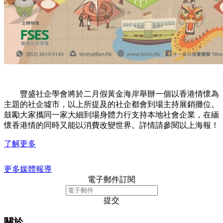
豐盛社企學會將於二月假黃金海岸舉辦一個以香港情懷為
主題的社企墟市，以上所提及的社企都會到場主持展銷攤位。
鼓勵大家攜同一家大細到場身體力行支持本地社會企業，在緬
懷香港情的同時又能以消費改變世界。詳情請參閱以上海報！
了解更多
更多媒體報導
電子郵件訂閱
提交
關於