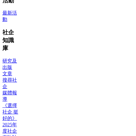
活動
最新活
動
社企
知識
庫
研究及
出版
文章
搜尋社
企
媒體報
導
《選擇
社企 挺
好的》
2025年
度社企