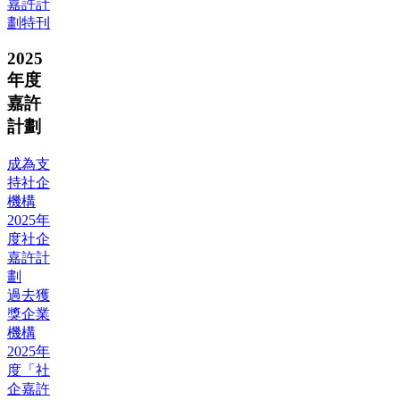
嘉許計
劃特刊
2025
年度
嘉許
計劃
成為支
持社企
機構
2025年
度社企
嘉許計
劃
過去獲
獎企業
機構
2025年
度「社
企嘉許