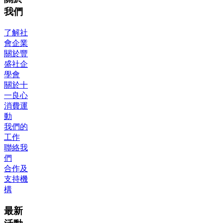
我們
了解社
會企業
關於豐
盛社企
學會
關於十
一良心
消費運
動
我們的
工作
聯絡我
們
合作及
支持機
構
最新