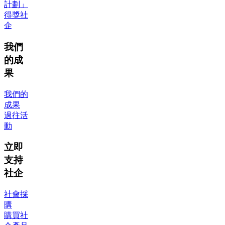
計劃」
得獎社
企
我們
的成
果
我們的
成果
過往活
動
立即
支持
社企
社會採
購
購買社